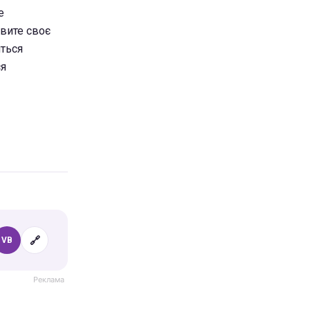
е
авите своє
иться
ся
🔗
VB