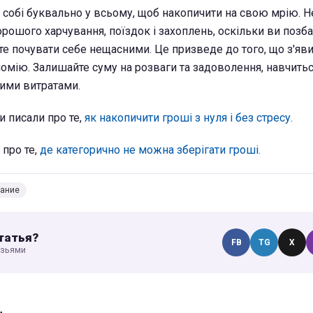
 собі буквально у всьому, щоб накопичити на свою мрію. Н
рошого харчування, поїздок і захоплень, оскільки ви позб
те почувати себе нещасними. Це призведе до того, що з'яв
омію. Залишайте суму на розваги та задоволення, навчить
ими витратами.
и писали про те,
як накопичити гроші з нуля і без стресу.
 про те,
де категорично не можна зберігати гроші.
вание
татья?
FB
TG
X
узьями