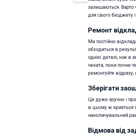
залишаються. Варто 
для свого бюджету і
Ремонт відклад
Ми постійно відкладає
обходиться в резуль
однієї деталі, ніж в
чекати, поки почне 
ремонтуйте відразу, 
Зберігати зао
Це дуже зручно і пр
в цьому ж криється і
накопичувальний рах
Відмова від з