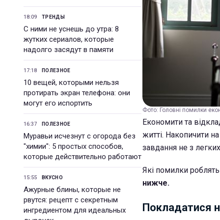
18:09
ТРЕНДЫ
С ними не уснешь до утра: 8
жутких сериалов, которые
надолго засядут в памяти
17:18
ПОЛЕЗНОЕ
10 вещей, которыми нельзя
протирать экран телефона: они
могут его испортить
Фото: Головні помилки екон
Економити та відкла
16:37
ПОЛЕЗНОЕ
житті. Накопичити на
Муравьи исчезнут с огорода без
"химии": 5 простых способов,
завдання не з легких
которые действительно работают
Які помилки роблять
15:55
ВКУСНО
нижче.
Ажурные блины, которые не
рвутся: рецепт с секретным
Покладатися н
ингредиентом для идеальных