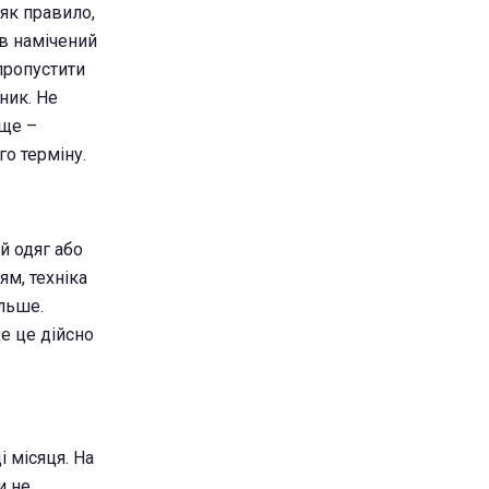
 як правило,
 в намічений
пропустити
ник. Не
аще –
о терміну.
й одяг або
ям, техніка
ільше.
е це дійсно
і місяця. На
и не