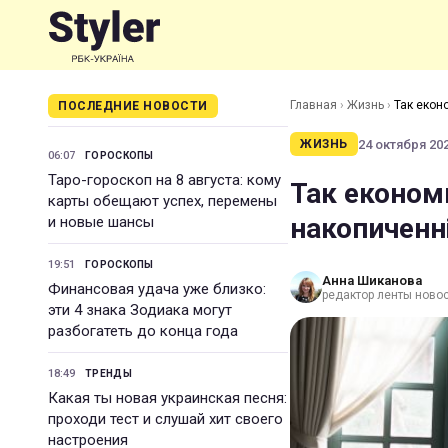
Главная
›
Жизнь
›
Так екон
ПОСЛЕДНИЕ НОВОСТИ
24 октября 202
ЖИЗНЬ
06:07
ГОРОСКОПЫ
Таро-гороскоп на 8 августа: кому
Так економи
карты обещают успех, перемены
накопиченн
и новые шансы
19:51
ГОРОСКОПЫ
Анна Шиканова
Финансовая удача уже близко:
редактор ленты ново
эти 4 знака Зодиака могут
разбогатеть до конца года
18:49
ТРЕНДЫ
Какая ты новая украинская песня:
проходи тест и слушай хит своего
настроения