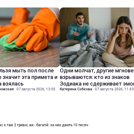
льзя мыть пол после
Одни молчат, другие мгнов
о значит эта примета и
взрываются: кто из знаков
а взялась
Зодиака не сдерживает эмо
новская
·
07 августа 2026, 13:55
Катерина Собкова
·
07 августа 2026, 11:43
с є такі 2 гривні, ви - багатій: за них дають 10 тисяч