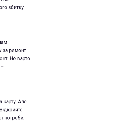
ого збитку
 нам
у за ремонт
онт. Не варто
 –
 карту. Але
 Відкрийте
ї потреби.