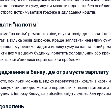
чітко позначити суму, яку ви можете відкласти без особлив
 строго дотримуватися графіка відкладання коштів.
ати "на потім"
мо "на потім" ремонт техніки, взуття, похід до лікаря. І це
таті в кілька разів дорожче. Краще заплатити невелику сум
 авральному режимі віддати велику суму за капітальний рем
текти дах у вашому будинку, полетить холодильник або кран
як тільки з'явилися перші ознаки проблеми.
щадження в банку, де отримуєте зарплату
осто, оскільки можна швидко переказувати кошти з карти на
 мінус - ви швидко можете перевести їх назад і витратити.
унок в іншому банку, не знімайте звідти кошти без крайньо
адоволень