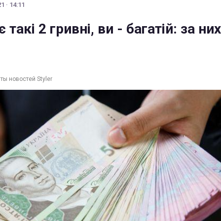
1 · 14:11
 такі 2 гривні, ви - багатій: за н
ты новостей Styler