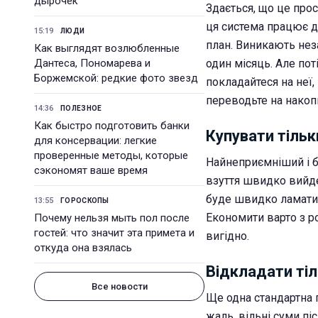
дырочек
Здається, що це прос
ця система працює д
15:19
ЛЮДИ
план. Виникають нез
Как выглядят возлюбленные
Дантеса, Пономарева и
один місяць. Але пот
Боржемской: редкие фото звезд
покладайтеся на неї,
переводьте на накоп
14:36
ПОЛЕЗНОЕ
Как быстро подготовить банки
Купувати тіль
для консервации: легкие
проверенные методы, которые
Найнеприємніший і б
сэкономят ваше время
взуття швидко вийде
буде швидко ламатис
13:55
ГОРОСКОПЫ
Економити варто з р
Почему нельзя мыть пол после
гостей: что значит эта примета и
вигідно.
откуда она взялась
Відкладати тіл
Все новости
Ще одна стандартна п
жаль, вільні суми пі