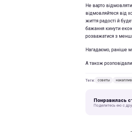
Не варто відмовляти
відмовляйтеся від хо
життя радості й буде
бажання кинути екон
розважатися з менш
Нагадаємо, раніше м
А також розповідали
Теги:
советы
накапли
Понравилась с
Поделитесь ею с др