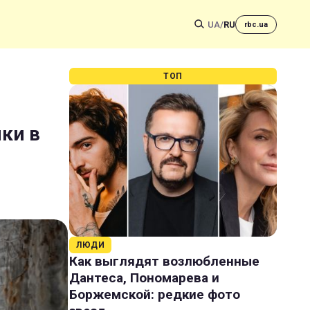
UA
/
RU
rbc.ua
ТОП
лки в
ЛЮДИ
Как выглядят возлюбленные
Дантеса, Пономарева и
Боржемской: редкие фото