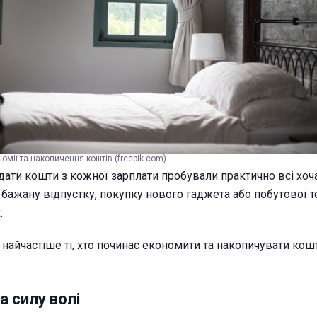
омії та накопичення коштів (freepik.com)
дати кошти з кожної зарплати пробували практично всі хоча
 бажану відпустку, покупку нового гаджета або побутової те
.
 найчастіше ті, хто починає економити та накопичувати кош
а силу волі