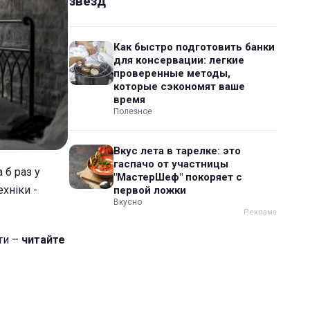
звезд
Как быстро подготовить банки
для консервации: легкие
проверенные методы,
которые сэкономят ваше
время
Полезное
Вкус лета в тарелке: это
гаспачо от участницы
 б раз у
"МастерШеф" покоряет с
хніки -
первой ложки
Вкусно
ти –
читайте