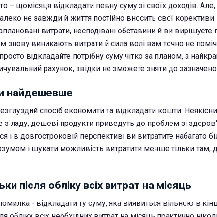
то – щомісяця відкладати певну суму зі своїх доходів. Але,
алеко не завжди й життя постійно вносить свої корективи
аплановані витрати, несподівані обставини й ви вирішуєте 
ім знову виникають витрати й сила волі вам точно не поміч
 просто відкладайте потрібну суму чітко за планом, а найкр
ичувальний рахунок, звідки не зможете зняти до зазначеног
ки найдешевше
езглуздий спосіб економити та відкладати кошти. Неякісни
 з ладу, дешеві продукти приведуть до проблем зі здоров'
я і в довгостроковій перспективі ви витратите набагато б
озумом і шукати можливість витратити менше тільки там, д
ьки після обліку всіх витрат на місяць
омилка - відкладати ту суму, яка виявиться вільною в кінц
сля обліку всіх необхідних витрат на місяць практично нікол