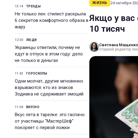
24 октября 202
ЖИЗНЬ
13:14
ТРЕНДЫ
Не только лен: стилист раскрыла
Якщо у вас є
6 секретов комфортного образа в
10 тисяч
жару
12:30
ЛЮДИ
Светлана Мащенко
Украинцы ответили, почему не
старший редактор лен
едут в отпуск в этом году: дело
не только в деньгах
11:43
ГОРОСКОПЫ
Одни молчат, другие мгновенно
взрываются: кто из знаков
Зодиака не сдерживает эмоций
11:04
ВКУСНО
Вкус лета в тарелке: это гаспачо
от участницы "МастерШеф"
покоряет с первой ложки