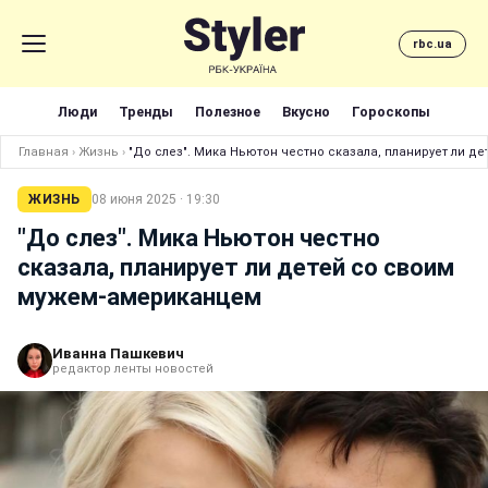
rbc.ua
Люди
Тренды
Полезное
Вкусно
Гороскопы
Главная
›
Жизнь
›
"До слез". Мика Ньютон честно сказала, планирует ли д
ЖИЗНЬ
08 июня 2025 · 19:30
"До слез". Мика Ньютон честно
сказала, планирует ли детей со своим
мужем-американцем
Иванна Пашкевич
редактор ленты новостей