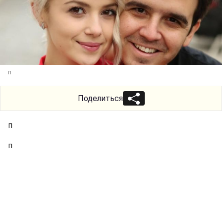
п
Поделиться
п
п