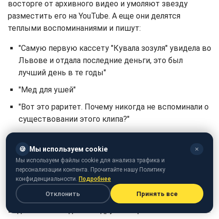
восторге от архивного видео и умоляют звезду
разместить его на YouTube. А еще они делятся
теплыми воспоминаниями и пишут:
"Самую первую кассету "Кувала зозуля" увидела во
Львове и отдала последние деньги, это был
лучший день в те годы"
"Мед для ушей"
"Вот это раритет. Почему никогда не вспоминали о
существовании этого клипа?"
"Я тоже не знал, что есть клип на эту песню"
🍪
Мы используем cookie
✕
"Круто".
Мы используем файлы cookie для анализа трафика и
персонализации контента. Прочитайте нашу Политику
Кстати, впоследствии Билык выполнила просьбу
конфиденциальности.
Подробнее
фанов и все же разместила его не только в Instagram.
Отклонить
Принять все
Возможно, позже певица расскажет историю этого
видео или же поделится другими архивными клипами.