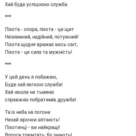
Хай буде успішною служба.
***
Піхота - опора, піхота - це щит
Незламний, надійний, потужний!
Піхота щодня вражає весь світ,
Піхота - це сила та мужність!
***
У цей день я побажаю,
Буде хай легкою служба!
Хай ніколи не тьмяніє
справжніх побратимів дружба!
Та із неба на погони
Нехай зірочки злітають!
Піхотинці - ви найкращі!
Вороги тремтять, бо знають!