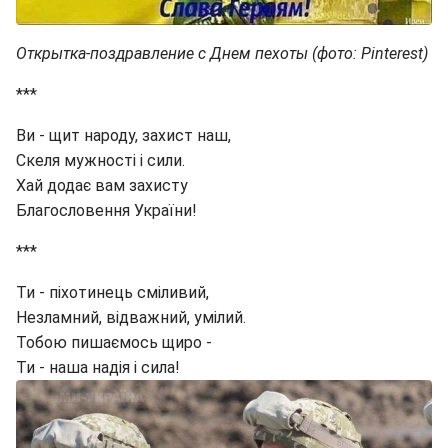
Открытка-поздравление с Днем пехоты (фото: Pinterest)
***
Ви - щит народу, захист наш,
Скеля мужності і сили.
Хай додає вам захисту
Благословення України!
***
Ти - піхотинець сміливий,
Незламний, відважний, умілий.
Тобою пишаємось щиро -
Ти - наша надія і сила!