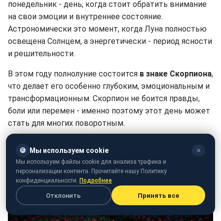
понедельник - день, когда стоит обратить внимание
на свои эмоции и внутреннее состояние.
Астрономически это момент, когда Луна полностью
освещена Солнцем, а энергетически - период ясности
и решительности.
В этом году полнолуние состоится
в знаке Скорпиона
,
что делает его особенно глубоким, эмоциональным и
трансформационным. Скорпион не боится правды,
боли или перемен - именно поэтому этот день может
стать для многих поворотным.
Уже с ночи на 12 мая Луна будет сиять ярко, будто
🍪
Мы используем cookie
✕
приглашая заглянуть в свою душу. Это момент, когда
Мы используем файлы cookie для анализа трафика и
стоит доверять интуиции и не обесценивать
персонализации контента. Прочитайте нашу Политику
внутренние подсказки.
конфиденциальности.
Подробнее
Отклонить
Принять все