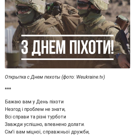
Открытка с Днем пехоты (фото: Weukraine.tv)
***
Бажаю вам у День піхоти
Незгод і проблем не знати,
Всі справи та різні турботи
Завжди успішно, впевнено долати.
Сім'ї вам міцної, справжньої дружби,