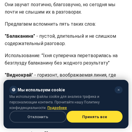
Они звучат поэтично, благозвучно, но сегодня мы
почти не слышим их в разговорах.
Предлагаем вспомнить пять таких слов:
"Балаканина"
- пустой, длительный и не слишком
содержательный разговор.
Использование: "Їхня суперечка перетворилась на
безглузду балаканину без жодного результату"
"Виднокрай
" - горизонт, воображаемая линия, где
небо встречается с землей.
🍪
Мы используем cookie
✕
Использование: "На виднокраї сонце поволі
Мы используем файлы cookie для анализа трафика и
занурювалось за обрій"
персонализации контента. Прочитайте нашу Политику
конфиденциальности.
Подробнее
"Манівцем"
- объездной путь, непрямой маршрут.
Отклонить
Принять все
Использование: "Чого це ти, Лукино, вертаєшся