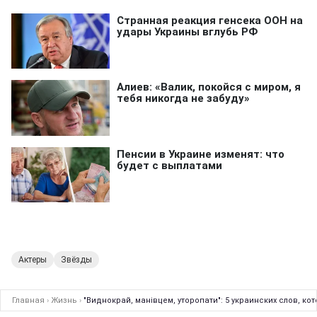
Актеры
Звёзды
Главная
›
Жизнь
›
"Виднокрай, манівцем, уторопати": 5 украинских слов, 