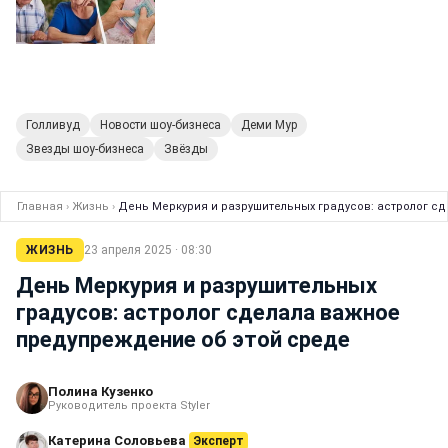
Голливуд
Новости шоу-бизнеса
Деми Мур
Звезды шоу-бизнеса
Звёзды
Главная
›
Жизнь
›
День Меркурия и разрушительных градусов: астролог с
ЖИЗНЬ
23 апреля 2025 · 08:30
День Меркурия и разрушительных
градусов: астролог сделала важное
предупреждение об этой среде
Полина Кузенко
Руководитель проекта Styler
Катерина Соловьева
Эксперт