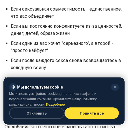
Если сексуальная совместимость - единственное,
что вас объединяет
Если вы постоянно конфликтуете из-за ценностей,
денег, детей, образа жизни
Если один из вас хочет "серьезного", а второй -
"просто кайфует"
Если после каждого секса снова возвращаетесь в
холодную войну
"Потому что секс - это важно. Но это не все. И не
всегда достаточно. Несогласие относительно
🍪
Мы используем cookie
✕
базовых вещей - стиля жизни, денег, детей, общения
Мы используем файлы cookie для анализа трафика и
персонализации контента. Прочитайте нашу Политику
с родными неизбежно ведет к конфликтам.
конфиденциальности.
Подробнее
Постоянное напряжение в быту убивает желание, а
Отклонить
Принять все
не наоборот", - объясняет специалист.
Он добавил, что некоторые пары путают страсть с