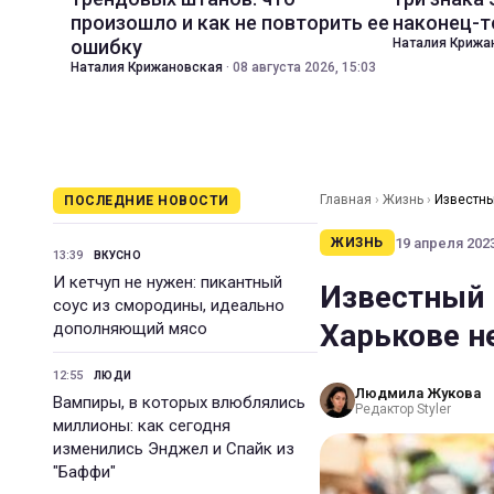
произошло и как не повторить ее
наконец-т
ошибку
Наталия Крижа
Наталия Крижановская
·
08 августа 2026, 15:03
Главная
›
Жизнь
›
Известны
ПОСЛЕДНИЕ НОВОСТИ
19 апреля 2023
ЖИЗНЬ
13:39
ВКУСНО
И кетчуп не нужен: пикантный
Известный 
соус из смородины, идеально
Харькове н
дополняющий мясо
12:55
ЛЮДИ
Людмила Жукова
Вампиры, в которых влюблялись
Редактор Styler
миллионы: как сегодня
изменились Энджел и Спайк из
"Баффи"