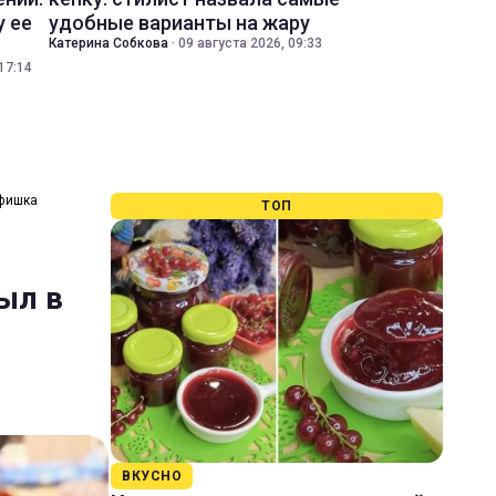
у ее
удобные варианты на жару
Катерина Собкова
·
09 августа 2026, 09:33
17:14
 фишка
ТОП
ыл в
ВКУСНО