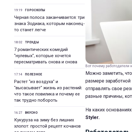
19:19
ГОРОСКОПЫ
Черная полоса заканчивается: три
знака Зодиака, которым наконец-
то станет легче
18:02
ТРЕНДЫ
7 романтических комедий
"нулевых", которые хочется
пересматривать снова и снова
Вот почему работодатели н
Можно заметить, что
17:14
ПОЛЕЗНОЕ
размере заработной 
Растет "из воздуха" и
"высасывает" жизнь из растений:
отправлять свое рез
что такое повилика и почему ее
разные причины, ко
так трудно побороть
На каких основаниях
16:27
ВКУСНО
Styler.
Кукуруза на зиму без лишних
хлопот: простой рецепт кочанов