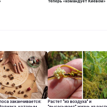
лоса заканчивается:
Растет "из воздуха" и
 Зодиака, которым
"высасывает" жизнь из раст