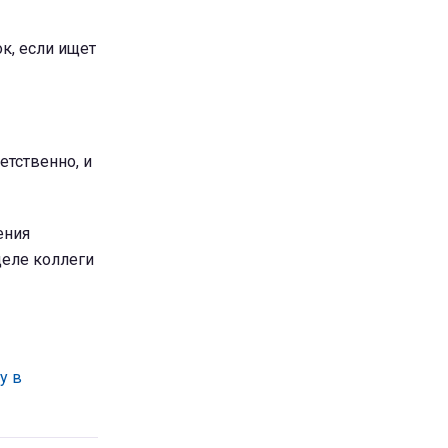
к, если ищет
етственно, и
ения
деле коллеги
у в