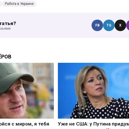
Работа в Украине
татья?
FB
TG
X
узьями