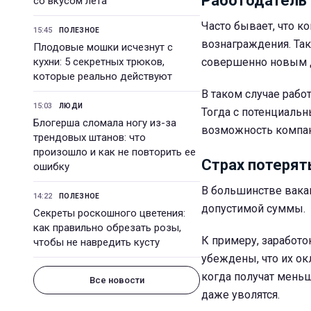
Работодатель 
со вкусом лета
Часто бывает, что 
15:45
ПОЛЕЗНОЕ
вознаграждения. Так
Плодовые мошки исчезнут с
кухни: 5 секретных трюков,
совершенно новым 
которые реально действуют
В таком случае рабо
15:03
ЛЮДИ
Тогда с потенциаль
Блогерша сломала ногу из-за
возможность компан
трендовых штанов: что
произошло и как не повторить ее
Страх потерят
ошибку
В большинстве вака
14:22
ПОЛЕЗНОЕ
допустимой суммы.
Секреты роскошного цветения:
как правильно обрезать розы,
К примеру, заработо
чтобы не навредить кусту
убеждены, что их ок
когда получат меньш
Все новости
даже уволятся.