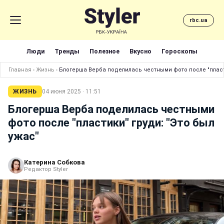
rbc.ua
Люди
Тренды
Полезное
Вкусно
Гороскопы
Главная
›
Жизнь
›
Блогерша Верба поделилась честными фото после "пласти
ЖИЗНЬ
04 июня 2025 · 11:51
Блогерша Верба поделилась честными
фото после "пластики" груди: "Это был
ужас"
Катерина Собкова
Редактор Styler