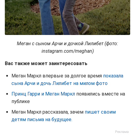
Меган с сыном Арчи и дочкой Лилибет (фото:
instagram.com/meghan)
Вас также может заинтересовать
Меган Маркл впервые за долгое время
показала
сына Арчи и дочь Лилибет на милом фото
Принц Гарри и Меган Маркл
появились вместе на
публике
Меган Маркл рассказала, зачем
пишет своим
детям письма на будущее.