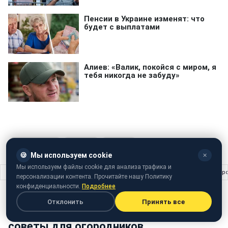
фізичні вправи
Здоровье
Спортзал
🍪
Мы используем cookie
✕
Мы используем файлы cookie для анализа трафика и
Главная
›
Жизнь
›
Что делать в июне на огороде: важные советы для огор
персонализации контента. Прочитайте нашу Политику
конфиденциальности.
Подробнее
ЖИЗНЬ
04 июня 2025 · 10:15
Отклонить
Принять все
Что делать в июне на огороде: важные
советы для огородников