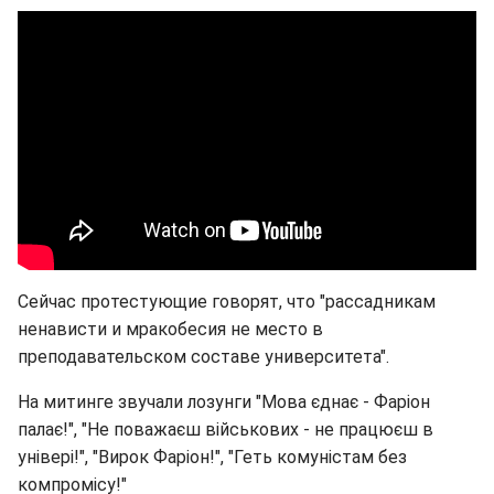
Сейчас протестующие говорят, что "рассадникам
ненависти и мракобесия не место в
преподавательском составе университета".
На митинге звучали лозунги "Мова єднає - Фаріон
палає!", "Не поважаєш військових - не працюєш в
універі!", "Вирок Фаріон!", "Геть комуністам без
компромісу!"