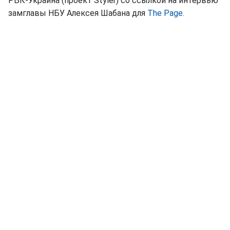
РБК-Украина (проект Styler) со ссылкой на интервью
замглавы НБУ Алексея Шабана для
The Page.