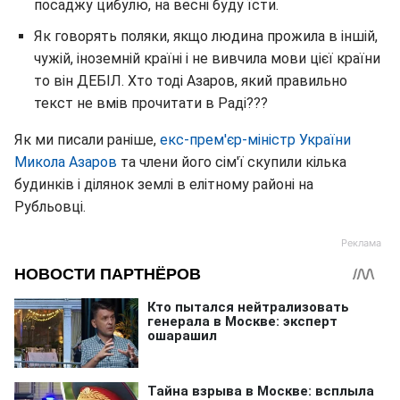
посаджу цибулю, на весні буду їсти.
Як говорять поляки, якщо людина прожила в іншій,
чужій, іноземній країні і не вивчила мови цієї країни
то він ДЕБІЛ. Хто тоді Азаров, який правильно
текст не вмів прочитати в Раді???
Як ми писали раніше,
екс-прем'єр-міністр України
Микола Азаров
та члени його сім'ї скупили кілька
будинків і ділянок землі в елітному районі на
Рубльовці.