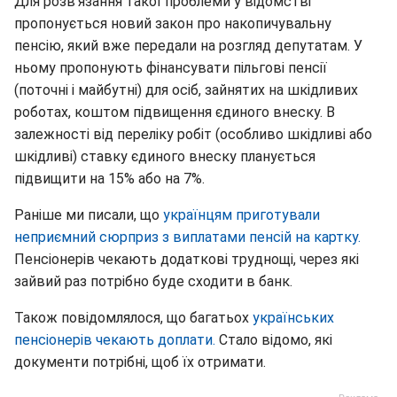
Для розв'язання такої проблеми у відомстві
пропонується новий закон про накопичувальну
пенсію, який вже передали на розгляд депутатам. У
ньому пропонують фінансувати пільгові пенсії
(поточні і майбутні) для осіб, зайнятих на шкідливих
роботах, коштом підвищення єдиного внеску. В
залежності від переліку робіт (особливо шкідливі або
шкідливі) ставку єдиного внеску планується
підвищити на 15% або на 7%.
Раніше ми писали, що
українцям приготували
неприємний сюрприз з виплатами пенсій на картку.
Пенсіонерів чекають додаткові труднощі, через які
зайвий раз потрібно буде сходити в банк.
Також повідомлялося, що багатьох
українських
пенсіонерів чекають доплати.
Стало відомо, які
документи потрібні, щоб їх отримати.