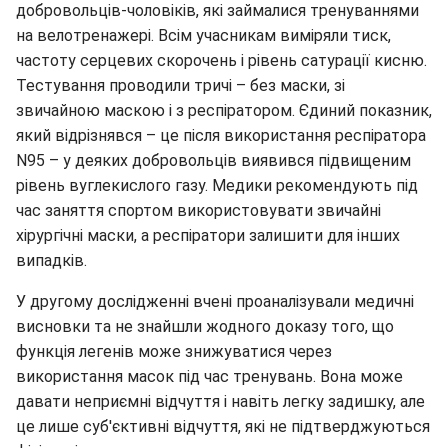
добровольців-чоловіків, які займалися тренуваннями
на велотренажері. Всім учасникам виміряли тиск,
частоту серцевих скорочень і рівень сатурації кисню.
Тестування проводили тричі – без маски, зі
звичайною маскою і з респіратором. Єдиний показник,
який відрізнявся – це після використання респіратора
N95 – у деяких добровольців виявився підвищеним
рівень вуглекислого газу. Медики рекомендують під
час заняття спортом використовувати звичайні
хірургічні маски, а респіратори залишити для інших
випадків.
У другому дослідженні вчені проаналізували медичні
висновки та не знайшли жодного доказу того, що
функція легенів може знижуватися через
використання масок під час тренувань. Вона може
давати неприємні відчуття і навіть легку задишку, але
це лише суб'єктивні відчуття, які не підтверджуються