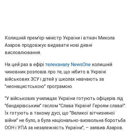
Колишній прем'єр-міністр України і втікач Микола
Азаров продовжує видавати нові дивні
висловлювання.
На цей раз в ефірі
телеканалу NewsOne
колишній
чиновник розповів про те, що нібито в Україні
військових ЗСУ і дітей у школах навчають за
"неонацистською" програмою.
"У військових училищах України готують офіцерів під
"бандерівським" гаслом "Слава Україні! Героям слава!".
Їх готують в такому дусі, що "Великої вітчизняної
війни" не було, а була національно-визвольна боротьба
ООН і УПА за незалежність України", – заявив Азаров.