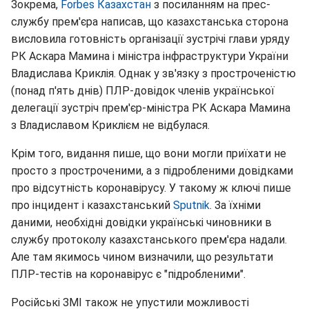
Зокрема,
Forbes Казахстан
з посиланням на прес-
службу прем'єра написав, що казахстанська сторона
висловила готовність організації зустрічі глави уряду
РК Аскара Мамина і міністра інфраструктури України
Владислава Криклія. Однак у зв'язку з простроченістю
(понад п'ять днів) ПЛР-довідок членів української
делегації зустріч прем'єр-міністра РК Аскара Мамина
з Владиславом Криклієм не відбулася.
Крім того, видання пише, що вони могли приїхати не
просто з простроченими, а з підробленими довідками
про відсутність коронавірусу. У такому ж ключі пише
про інцидент і казахстанський
Sputnik
. За їхніми
даними, необхідні довідки українські чиновники в
службу протоколу казахстанського прем'єра надали.
Але там якимось чином визначили, що результати
ПЛР-тестів на коронавірус є "підробленими".
Російські ЗМІ також не упустили можливості