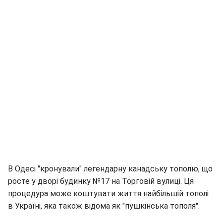
В Одесі "кронували" легендарну канадську тополю, що
росте у дворі будинку №17 на Торговій вулиці. Ця
процедура може коштувати життя найбільшій тополі
в Україні, яка також відома як "пушкінська тополя".