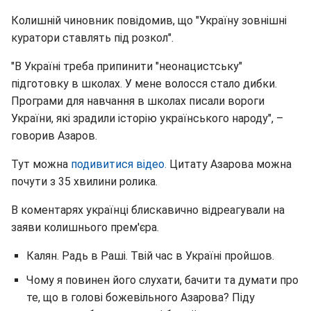
Колишній чиновник повідомив, що "Україну зовнішні
куратори ставлять під розкол".
"В Україні треба припинити "неонацистську"
підготовку в школах. У мене волосся стало дибки.
Програми для навчання в школах писали вороги
України, які зрадили історію українського народу", –
говорив Азаров.
Тут можна
подивитися відео.
Цитату Азарова можна
почути з 35 хвилини ролика.
В коментарях українці блискавично відреагували на
заяви колишнього прем'єра.
Калян. Радь в Раші. Твій час в Україні пройшов.
Чому я повинен його слухати, бачити та думати про
те, що в голові божевільного Азарова? Піду