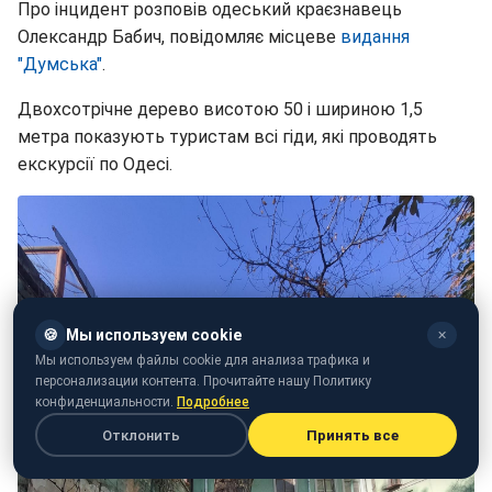
Про інцидент розповів одеський краєзнавець
Олександр Бабич, повідомляє місцеве
видання
"Думська"
.
Двохсотрічне дерево висотою 50 і шириною 1,5
метра показують туристам всі гіди, які проводять
екскурсії по Одесі.
🍪
Мы используем cookie
✕
Мы используем файлы cookie для анализа трафика и
персонализации контента. Прочитайте нашу Политику
конфиденциальности.
Подробнее
Отклонить
Принять все