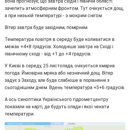
Вона прогнозує, що завтра східні і північні області
зачепить атмосферним фронтом. Тут очікується дощ,
а при низькій температурі - з мокрим снігом.
Вітер завтра буде західним, помірним.
Температура повітря в середу буде коливатися в
межах +4+8 градусів. Холодніше завтра на Сході і
північному сході - від +1 до +4 градусів.
У Києві в середу, 25 листопада, очікується хмарна
погода. Ймовірна мряка або незначний дощ. Вітер
задує з Заходу, але буде слабкіше в порівнянні з
сьогоднішнім днем. Вдень температура +5+6 градусів.
А ось синоптики Українського гідрометцентру
показали на карті, де будуть опади і якої чекати
температури.