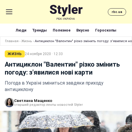
rbc.ua
Люди
Тренды
Полезное
Вкусно
Гороскопы
Главная
›
Жизнь
›
Антициклон "Валентин" різко змінить погоду: з'явилися но
ЖИЗНЬ
24 ноября 2020 · 12:33
Антициклон "Валентин" різко змінить
погоду: з'явилися нові карти
Погода в Україні зміниться завдяки приходу
антициклону
Светлана Мащенко
старший редактор ленты новостей Styler