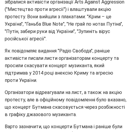
зібралися активісти організації Arts Against Aggression
("Мистецтво проти агресії") і влаштували акцію
протесту. Вони вийшли з плакатами: "Крим – це
Україна", "Ганьба Blue Note", "Не грай по нотах Путіна",
"Путін, забери руки від України", "Зупиніть вірус
російської агресії".
Як повідомляє видання "Радіо Свобода", раніше
активісти писали листи організаторам концерту та
просили скасувати концерт музиканта, який
підтримав у 2014 році анексію Криму та агресію
проти України.
Організатори відреагували на лист, а також на акцію
протесту, але в офіційному повідомленні було вказано,
що концерт Бутмана скасовується через розбіжності
в графіку джазового музиканта.
Варто зазначити, що концерти Бутмана і раніше були