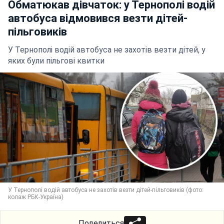
Обматюкав дівчаток: у Тернополі водій
автобуса відмовився везти дітей-
пільговиків
У Тернополі водій автобуса не захотів везти дітей, у
яких були пільгові квитки
У Тернополі водій автобуса не захотів везти дітей-пільговиків (фото:
колаж РБК-Україна)
Поделиться