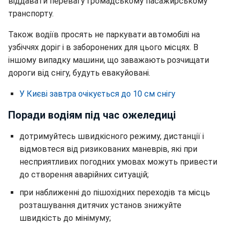
віддавати перевагу громадському пасажирському
транспорту.
Також водіїв просять не паркувати автомобілі на
узбіччях доріг і в заборонених для цього місцях. В
іншому випадку машини, що заважають розчищати
дороги від снігу, будуть евакуйовані.
У Києві завтра очікується до 10 см снігу
Поради водіям під час ожеледиці
дотримуйтесь швидкісного режиму, дистанції і
відмовтеся від ризикованих маневрів, які при
несприятливих погодних умовах можуть привести
до створення аварійних ситуацій;
при наближенні до пішохідних переходів та місць
розташування дитячих установ знижуйте
швидкість до мінімуму;