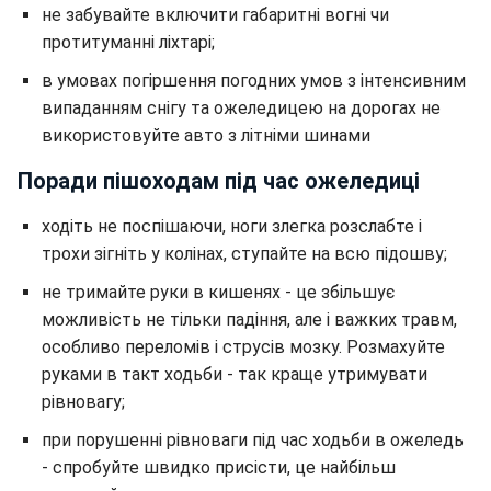
не забувайте включити габаритні вогні чи
протитуманні ліхтарі;
в умовах погіршення погодних умов з інтенсивним
випаданням снігу та ожеледицею на дорогах не
використовуйте авто з літніми шинами
Поради пішоходам під час ожеледиці
ходіть не поспішаючи, ноги злегка розслабте і
трохи зігніть у колінах, ступайте на всю підошву;
не тримайте руки в кишенях - це збільшує
можливість не тільки падіння, але і важких травм,
особливо переломів і струсів мозку. Розмахуйте
руками в такт ходьби - так краще утримувати
рівновагу;
при порушенні рівноваги під час ходьби в ожеледь
- спробуйте швидко присісти, це найбільш