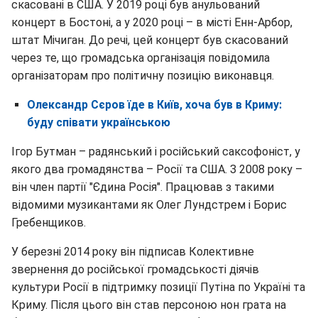
скасовані в США. У 2019 році був анульований
концерт в Бостоні, а у 2020 році – в місті Енн-Арбор,
штат Мічиган. До речі, цей концерт був скасований
через те, що громадська організація повідомила
організаторам про політичну позицію виконавця.
Олександр Сєров їде в Київ, хоча був в Криму:
буду співати українською
Ігор Бутман – радянський і російський саксофоніст, у
якого два громадянства – Росії та США. З 2008 року –
він член партії "Єдина Росія". Працював з такими
відомими музикантами як Олег Лундстрем і Борис
Гребенщиков.
У березні 2014 року він підписав Колективне
звернення до російської громадськості діячів
культури Росії в підтримку позиції Путіна по Україні та
Криму. Після цього він став персоною нон грата на