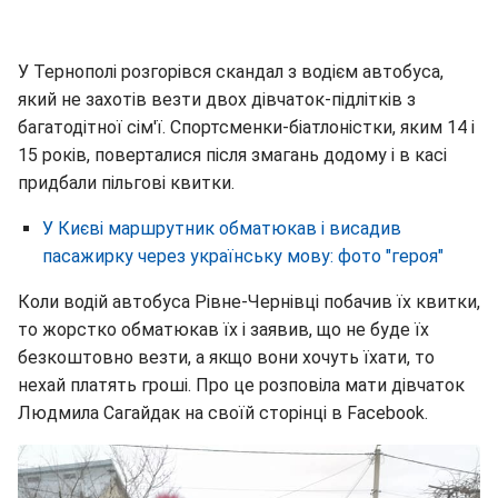
У Тернополі розгорівся скандал з водієм автобуса,
який не захотів везти двох дівчаток-підлітків з
багатодітної сім'ї. Спортсменки-біатлоністки, яким 14 і
15 років, поверталися після змагань додому і в касі
придбали пільгові квитки.
У Києві маршрутник обматюкав і висадив
пасажирку через українську мову: фото "героя"
Коли водій автобуса Рівне-Чернівці побачив їх квитки,
то жорстко обматюкав їх і заявив, що не буде їх
безкоштовно везти, а якщо вони хочуть їхати, то
нехай платять гроші. Про це розповіла мати дівчаток
Людмила Сагайдак на своїй сторінці в Facebook.