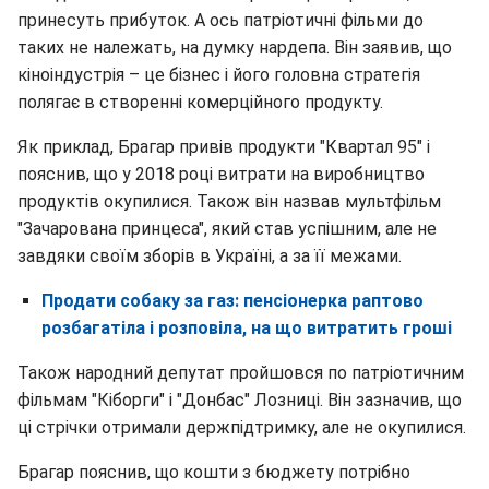
принесуть прибуток. А ось патріотичні фільми до
таких не належать, на думку нардепа. Він заявив, що
кіноіндустрія – це бізнес і його головна стратегія
полягає в створенні комерційного продукту.
Як приклад, Брагар привів продукти "Квартал 95" і
пояснив, що у 2018 році витрати на виробництво
продуктів окупилися. Також він назвав мультфільм
"Зачарована принцеса", який став успішним, але не
завдяки своїм зборів в Україні, а за її межами.
Продати собаку за газ: пенсіонерка раптово
розбагатіла і розповіла, на що витратить гроші
Також народний депутат пройшовся по патріотичним
фільмам "Кіборги" і "Донбас" Лозниці. Він зазначив, що
ці стрічки отримали держпідтримку, але не окупилися.
Брагар пояснив, що кошти з бюджету потрібно