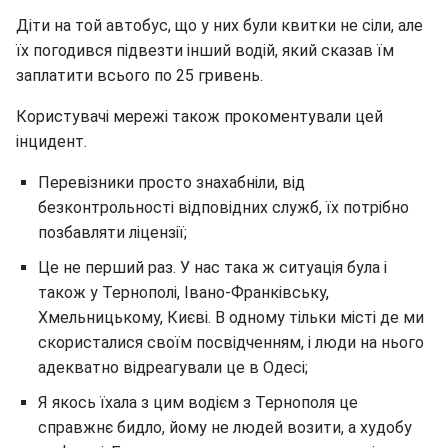
Діти на той автобус, що у них були квитки не сіли, але
їх погодився підвезти інший водій, який сказав їм
заплатити всього по 25 гривень.
Користувачі мережі також прокоментували цей
інцидент.
Перевізники просто знахабніли, від
безконтрольності відповідних служб, їх потрібно
позбавляти ліцензії;
Це не перший раз. У нас така ж ситуація була і
також у Тернополі, Івано-Франківську,
Хмельницькому, Києві. В одному тільки місті де ми
скористалися своїм посвідченням, і люди на нього
адекватно відреагували це в Одесі;
Я якось їхала з цим водієм з Тернополя це
справжнє бидло, йому не людей возити, а худобу