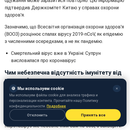
одужання може заразитися повторно. Цю інформацію
підтвердив Держкомітет Китаю у справах охорони
здоров'я.
Зазначимо, що Всесвітня організація охорони здоров'я
(ВООЗ) розцінює спалах вірусу 2019-nCoV, як епідемію
з численними осередками, а не як пандемію.
Смертельний вірус вже в Україні: Супрун
висловилася про коронавірус
Чим небезпечна відсутність імунітету від
коронавіруса
🍪
Мы используем cookie
✕
Так, людина, котра перенесла будь-який штам грипу,
Мы используем файлы cookie для анализа трафика и
вже не заразитися цим вірусом. А ймовірність
персонализации контента. Прочитайте нашу Политику
захворіти вітрянкою або кором залишається на все
конфиденциальности.
Подробнее
життя, хоч і дуже низька.
Отклонить
Принять все
Коронавірус же небезпечний сам по собі, а захворіти