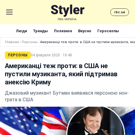
rbc.ua
Люди
Тренды
Полезное
Вкусно
Гороскопы
Главная
›
Персоны
›
Американці теж проти: в США не пустили музиканта, я
ПЕРСОНЫ
04 февраля 2020 · 18:48
Американці теж проти: в США не
пустили музиканта, який підтримав
анексію Криму
Джазовий музикант Бутман виявився персоною нон-
грата в США