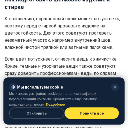
стирке
К сожалению, окрашенный шелк может потускнеть,
поэтому перед стиркой проверьте изделие на
цветостойкость. Для этого советуют протереть
незаметный участок, например внутренний шов,
влажной чистой тряпкой или ватными палочками.
Если цвет потускнеет, отнесите вещь к химчистке.
Яркие, темные и узорчатые вещи также советуют
сразу доверить профессионалам - ведь, по словам
специалистов по текстилю, эти вещи, скорее всего,
🍪
Мы используем cookie
непременно немного потускнеют при домашней
✕
Мы используем файлы cookie для анализа трафика и
стирке по сравнению с химчисткой.
персонализации контента. Прочитайте нашу Политику
конфиденциальности.
Подробнее
Если вы отдаете свои шелковые изделия
профессионалам, следует всегда указывать на пятна
Отклонить
Принять все
и сообщать об использованных домашних средствах,
поскольку это может повлиять на результат.