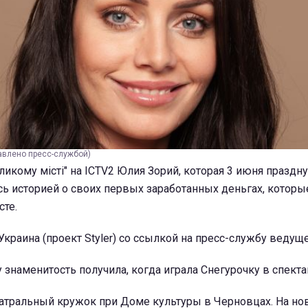
авлено пресс-службой)
ликому місті" на ICTV2 Юлия Зорий, которая 3 июня праздн
ь историей о своих первых заработанных деньгах, которы
сте.
краина (проект Styler) со ссылкой на пресс-службу ведуще
у знаменитость получила, когда играла Снегурочку в спекта
еатральный кружок при Доме культуры в Черновцах. На но