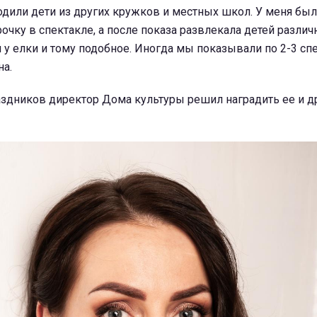
одили дети из других кружков и местных школ. У меня бы
урочку в спектакле, а после показа развлекала детей разли
 у елки и тому подобное. Иногда мы показывали по 2-3 сп
на.
аздников директор Дома культуры решил наградить ее и д