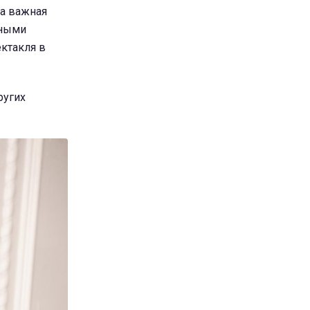
ла важная
чными
ектакля в
ругих