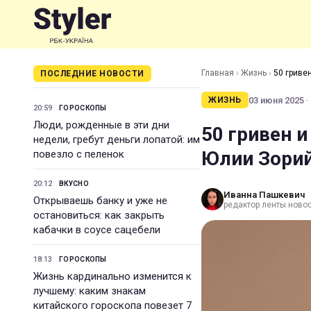
Главная
›
Жизнь
›
50 гриве
ПОСЛЕДНИЕ НОВОСТИ
03 июня 2025 ·
ЖИЗНЬ
20:59
ГОРОСКОПЫ
Люди, рожденные в эти дни
50 гривен 
недели, гребут деньги лопатой: им
Юлии Зорий
повезло с пеленок
20:12
ВКУСНО
Иванна Пашкевич
Открываешь банку и уже не
редактор ленты ново
остановиться: как закрыть
кабачки в соусе сацебели
18:13
ГОРОСКОПЫ
Жизнь кардинально изменится к
лучшему: каким знакам
китайского гороскопа повезет 7