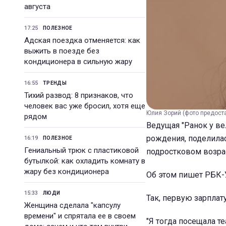
августа
17:25
ПОЛЕЗНОЕ
Адская поездка отменяется: как
выжить в поезде без
кондиционера в сильную жару
16:55
ТРЕНДЫ
Тихий развод: 8 признаков, что
человек вас уже бросил, хотя еще
Юлия Зорий (фото предост
рядом
Ведущая "Ранок у ве
рождения, поделилас
16:19
ПОЛЕЗНОЕ
Гениальный трюк с пластиковой
подростковом возра
бутылкой: как охладить комнату в
жару без кондиционера
Об этом пишет РБК-У
15:33
ЛЮДИ
Так, первую зарплат
Женщина сделала "капсулу
времени" и спрятала ее в своем
"Я тогда посещала т