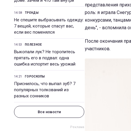
доме: зачем и что там внутри
представления прих
роль: я играла Снег
14:58
ТРЕНДЫ
Не спешите выбрасывать одежду:
конкурсами, танцами
7 вещей, которые спасут вас,
день", - вспомнила о
если вес поменялся
После окончания пр
14:53
ПОЛЕЗНОЕ
участников.
Выкопали лук? Не торопитесь
прятать его в подвал: одна
ошибка испортит весь урожай
14:21
ГОРОСКОПЫ
Приснилось, что выпал зуб? 7
популярных толкований из
разных сонников
Все новости