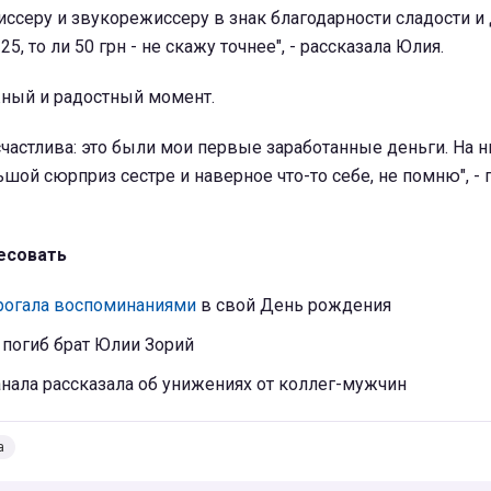
ссеру и звукорежиссеру в знак благодарности сладости 
25, то ли 50 грн - не скажу точнее", - рассказала Юлия.
жный и радостный момент.
счастлива: это были мои первые заработанные деньги. На н
шой сюрприз сестре и наверное что-то себе, не помню", -
есовать
трогала воспоминаниями
в свой День рождения
 погиб брат Юлии Зорий
нала рассказала об унижениях от коллег-мужчин
а