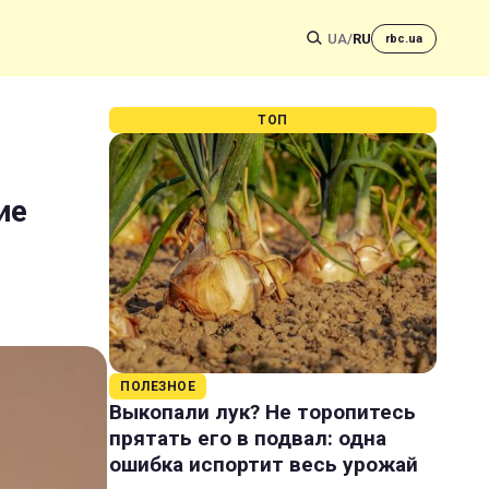
UA
/
RU
rbc.ua
ТОП
ие
ПОЛЕЗНОЕ
Выкопали лук? Не торопитесь
прятать его в подвал: одна
ошибка испортит весь урожай