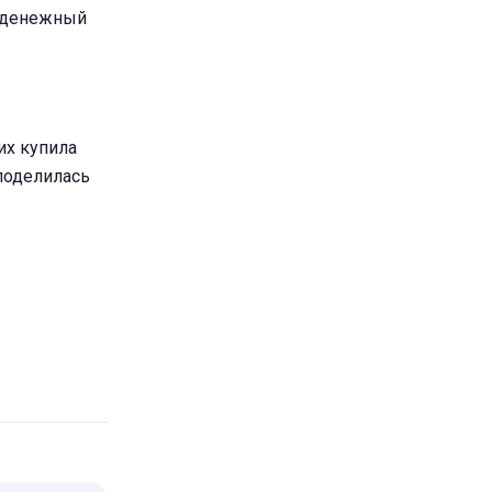
и денежный
их купила
 поделилась