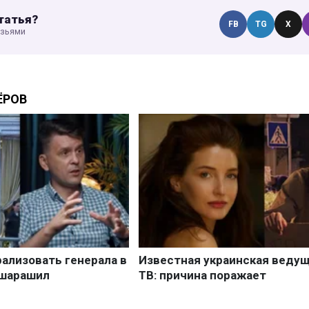
татья?
FB
TG
X
узьями