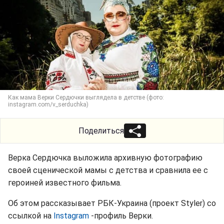
Как мама Верки Сердючки выглядела в детстве (фото:
instagram.com/v_serduchka)
Поделиться
Верка Сердючка выложила архивную фотографию
своей сценической мамы с детства и сравнила ее с
героиней известного фильма.
Об этом рассказывает РБК-Украина (проект Styler) со
ссылкой на
Instagram
-профиль Верки.