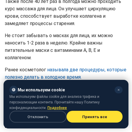
Также после 40 лет раз в полгода можно проходить
курс массажа для лица. Он улучшает циркуляцию
крови, способствует выработке коллагена и
замедляет процессы старения.
Не стоит забывать о масках для лица, их можно
наносить 1-2 раза в неделю. Крайне важны
питательные маски с витаминами А, В, Е и
коллагеном.
Ранее косметолог
называла две процедуры, которые
полезно делать в холодное время.
Также мы писали о
5 способах, которые помогут
🍪
Мы используем cookie
✕
быстро и эффективно увлажнить потрескавшиеся
Мы используем файлы cookie для анализа трафика и
персонализации контента. Прочитайте нашу Политику
губы
.
конфиденциальности.
Подробнее
Отклонить
Принять все