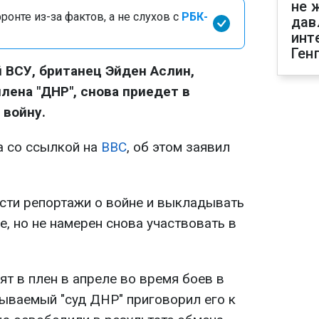
не 
онте из-за фактов, а не слухов с
РБК-
дав
инт
Ген
ВСУ, британец Эйден Аслин,
лена "ДНР", снова приедет в
 войну.
а со ссылкой на
BBC
, об этом заявил
ести репортажи о войне и выкладывать
е, но не намерен снова участвовать в
ят в плен в апреле во время боев в
зываемый "суд ДНР" приговорил его к