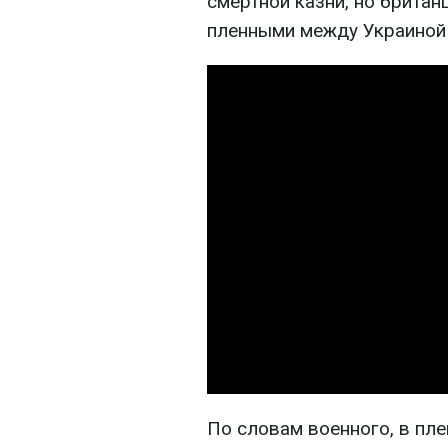
смертной казни, но британ
пленными между Украиной 
По словам военного, в пле