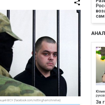
Раз
Рос
воз
сам
АНАЛ
Юлия
руков
ий ВСУ (facebook.com/nottinghamshirelive)
За 