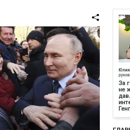
Юлия
руков
За 
не 
дав
инт
Ген