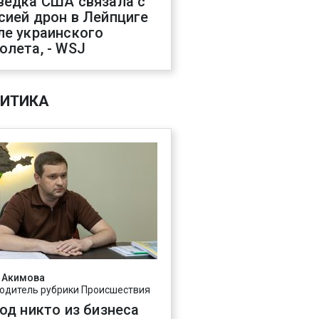
ведка США связала с
сией дрон в Лейпциге
ле украинского
олета, - WSJ
ИТИКА
 Акимова
одитель рубрики Происшествия
год никто из бизнеса