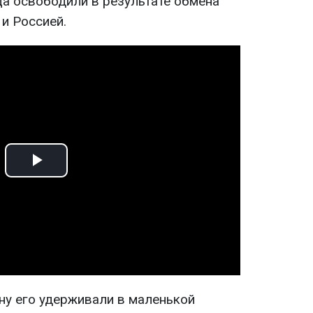
ца освободили в результате обмена
и Россией.
Play
Video
ну его удерживали в маленькой