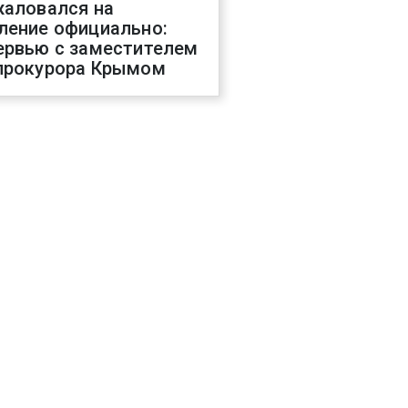
жаловался на
ление официально:
ервью с заместителем
прокурора Крымом