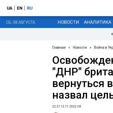
UA
EN
RU
НОВОСТИ
АНАЛИТИКА
СБ, 08 АВГУСТА
О
Главная
»
Новости
»
Война в Ук
Освобожден
"ДНР" брит
вернуться в
назвал цел
22:27 12.11.2022 Сб