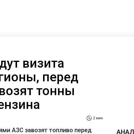
дут визита
гионы, перед
возят тонны
ензина
2 мин
ми АЗС завозят топливо перед
АНАЛ