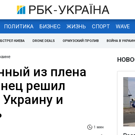
ПОЛИТИКА
БИЗНЕС
ЖИЗНЬ
СПОРТ
WAVE
БСТРЕЛ КИЕВА
DRONE DEALS
ОРМУЗСКИЙ ПРОЛИВ
ВОЙНА В УКРАИ
раине
НОВО
ный из плена
анец решил
 Украину и
ь
1 мин