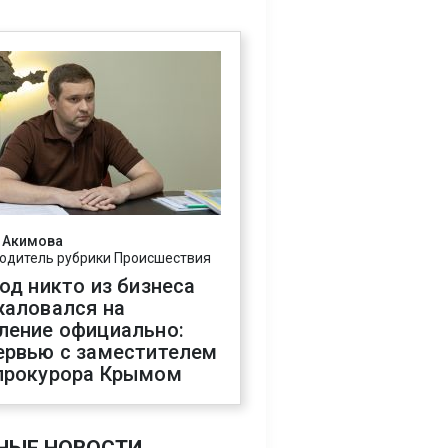
 Акимова
одитель рубрики Происшествия
год никто из бизнеса
жаловался на
ление официально:
ервью с заместителем
прокурора Крымом