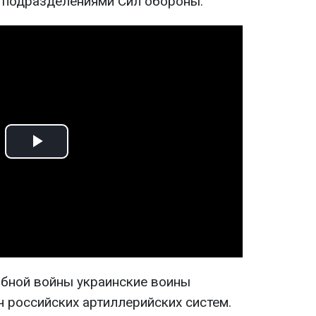
 подразделениями Сил обороны.
Play
Video
бной войны украинские воины
ч российских артиллерийских систем.