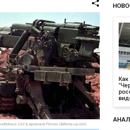
НОВО
Как
"Че
рос
вид
АНАЛ
нобойных САУ в арсенале России (defence-ua.com)