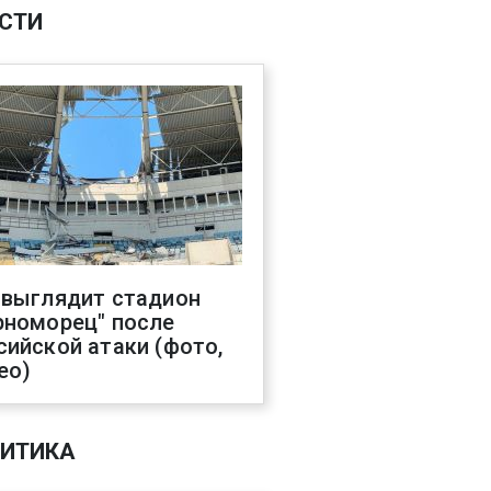
СТИ
 выглядит стадион
рноморец" после
сийской атаки (фото,
ео)
ИТИКА