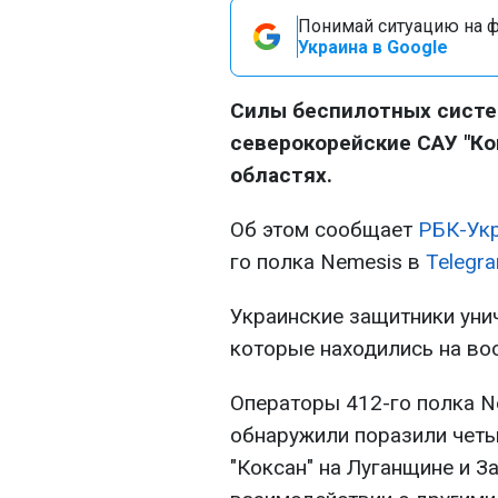
Понимай ситуацию на фр
Украина в Google
Силы беспилотных систе
северокорейские САУ "Ко
областях.
Об этом сообщает
РБК-Ук
го полка Nemesis в
Telegr
Украинские защитники уни
которые находились на во
Операторы 412-го полка N
обнаружили поразили чет
"Коксан" на Луганщине и З