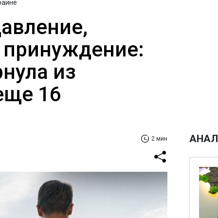
раине
авление,
 принуждение:
рнула из
еще 16
АНАЛ
2 мин