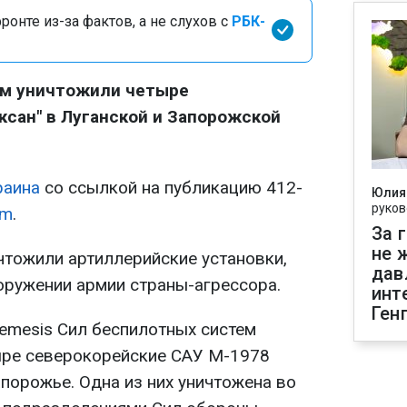
онте из-за фактов, а не слухов с
РБК-
м уничтожили четыре
ксан" в Луганской и Запорожской
раина
со ссылкой на публикацию 412-
Юлия
руков
am
.
За 
не 
чтожили артиллерийские установки,
дав
оружении армии страны-агрессора.
инт
Ген
emesis Сил беспилотных систем
ыре северокорейские САУ М-1978
апорожье. Одна из них уничтожена во