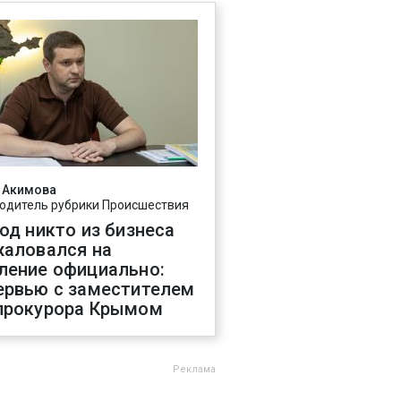
 Акимова
одитель рубрики Происшествия
год никто из бизнеса
жаловался на
ление официально:
ервью с заместителем
прокурора Крымом