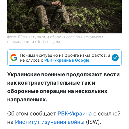
Фото: ВСУ наступают и обороняются по нескольким
направлениям (GettyImages)
Понимай ситуацию на фронте из-за фактов, а
не слухов с
РБК-Украина в Google
Украинские военные продолжают вести
как контрнаступательные так и
оборонные операции на нескольких
направлениях.
Об этом сообщает
РБК-Украина
с ссылкой
на
Институт изучения войны
(ISW).