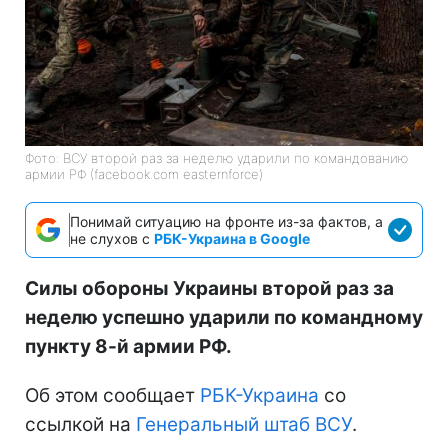
Фото: ВСУ второй раз за неделю ударили по командованию
армии РФ (facebook.com easternforce)
Понимай ситуацию на фронте из-за фактов, а
не слухов с
РБК-Украина в Google
Силы обороны Украины второй раз за
неделю успешно ударили по командному
пункту 8-й армии РФ.
Об этом сообщает
РБК-Украина
со
ссылкой на
Генеральный штаб ВСУ
.