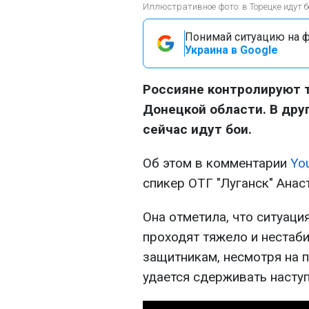
Иллюстративное фото: в Торецке идут бо
Понимай ситуацию на фр
Украина в Google
Россияне контролируют 
Донецкой области. В дру
сейчас идут бои.
Об этом в комментарии
Yo
спикер ОТГ "Луганск" Анас
Она отметила, что ситуаци
проходят тяжело и нестаб
защитникам, несмотря на п
удается сдерживать наступ