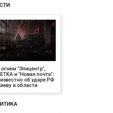
СТИ
 огнем "Эпицентр",
ETKA и "Новая почта":
 известно об ударе РФ
Киеву и области
ИТИКА