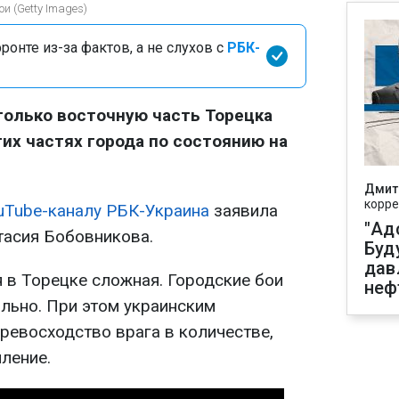
и (Getty Images)
онте из-за фактов, а не слухов с
РБК-
только восточную часть Торецка
гих частях города по состоянию на
Дмит
корре
uTube-каналу РБК-Украина
заявила
"Ад
тасия Бобовникова.
Буд
дав
я в Торецке сложная. Городские бои
неф
ильно. При этом украинским
ревосходство врага в количестве,
ление.