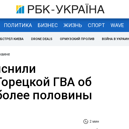
ПОЛИТИКА
БИЗНЕС
ЖИЗНЬ
СПОРТ
WAVE
БСТРЕЛ КИЕВА
DRONE DEALS
ОРМУЗСКИЙ ПРОЛИВ
ВОЙНА В УКРАИ
раине
яснили
Торецкой ГВА об
более половины
2 мин