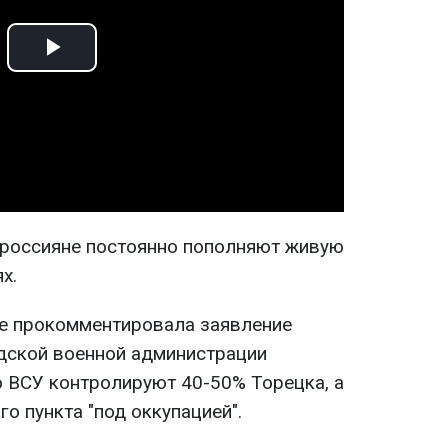
Play
Video
 россияне постоянно пополняют живую
х.
же прокомментировала заявление
дской военной администрации
о ВСУ контролируют 40-50% Торецка, а
го пункта "под оккупацией".