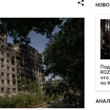
НОВО
Под
ROZ
что
по 
АНАЛ