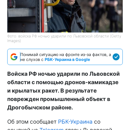
Фото: войска РФ ночью ударили по Львовской области (Getty
Images)
Понимай ситуацию на фронте из-за фактов, а
не слухов с
РБК-Украина в Google
Войска РФ ночью ударили по Львовской
области с помощью дронов-камикадзе
и крылатых ракет. В результате
поврежден промышленный объект в
Дрогобычском районе.
Об этом сообщает
РБК-Украина
со