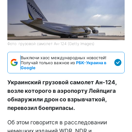
Фото: грузовой самолет Ан-124 (Getty Images)
Выключи хаос международных новостей!
Получай только важное из
РБК-Украина в
Google
Украинский грузовой самолет Ан-124,
возле которого в аэропорту Лейпцига
обнаружили дрон со взрывчаткой,
перевозил боеприпасы.
Об этом говорится в расследовании
немецких изданий WDR, NDR и