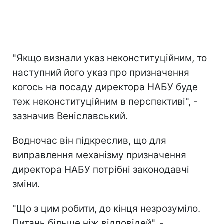
"Якщо визнали указ неконституційним, то
наступний його указ про призначення
когось на посаду директора НАБУ буде
теж неконституційним в перспективі", -
зазначив Веніславський.
Водночас він підкреслив, що для
виправлення механізму призначення
директора НАБУ потрібні законодавчі
зміни.
"Що з цим робити, до кінця незрозуміло.
Питань більше ніж відповідей", -