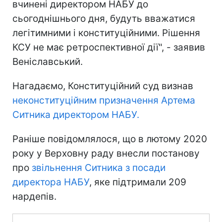
вчинені директором НАБУ до
сьогоднішнього дня, будуть вважатися
легітимними і конституційними. Рішення
КСУ не має ретроспективної дії", - заявив
Веніславський.
Нагадаємо, Конституційний суд визнав
неконституційним призначення Артема
Ситника директором НАБУ.
Раніше повідомлялося, що в лютому 2020
року у Верховну раду внесли постанову
про
звільнення Ситника з посади
директора НАБУ
, яке підтримали 209
нардепів.