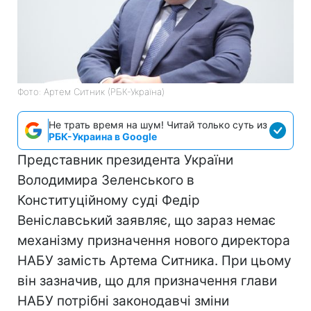
Фото: Артем Ситник (РБК-Україна)
Не трать время на шум! Читай только суть из
РБК-Украина в Google
Представник президента України
Володимира Зеленського в
Конституційному суді Федір
Веніславський заявляє, що зараз немає
механізму призначення нового директора
НАБУ замість Артема Ситника. При цьому
він зазначив, що для призначення глави
НАБУ потрібні законодавчі зміни