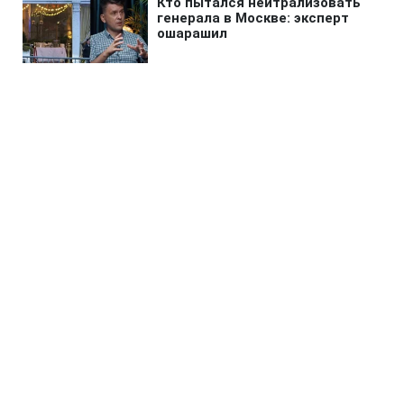
Главная
»
Новости
»
В мире
ЕС ударил санкциями по
производителям ракет
"Искандер" и "Сармат"
17:50 07.08.2026 Пт
2 мин
Поводом стали усиленные российские
удары по гражданским в Украине
ВАЛЕРИЯ АБАБИНА