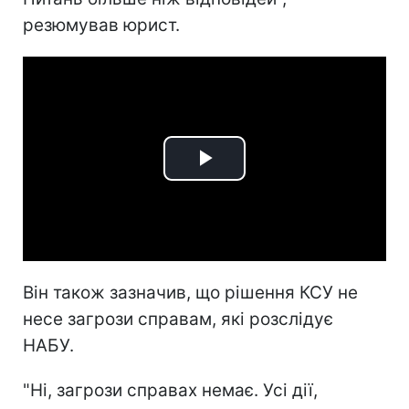
резюмував юрист.
Play
Video
Він також зазначив, що рішення КСУ не
несе загрози справам, які розслідує
НАБУ.
"Ні, загрози справах немає. Усі дії,