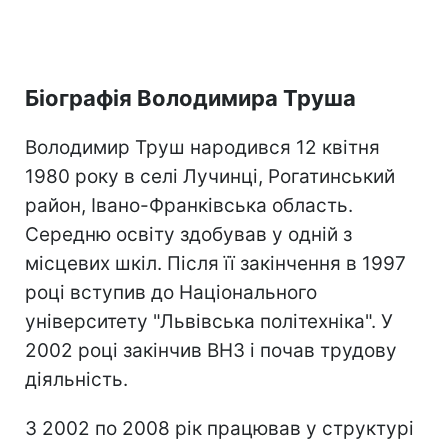
Біографія Володимира Труша
Володимир Труш народився 12 квітня
1980 року в селі Лучинці, Рогатинський
район, Івано-Франківська область.
Середню освіту здобував у одній з
місцевих шкіл. Після її закінчення в 1997
році вступив до Національного
університету "Львівська політехніка". У
2002 році закінчив ВНЗ і почав трудову
діяльність.
З 2002 по 2008 рік працював у структурі