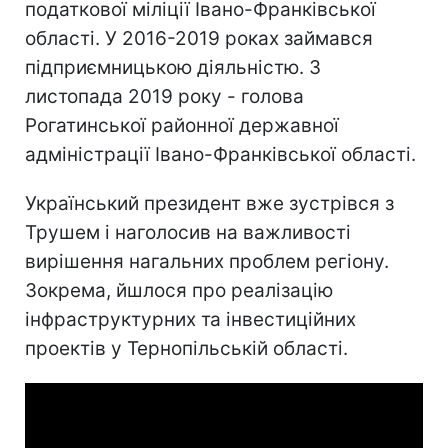
податкової міліції Івано-Франківської
області. У 2016-2019 роках займався
підприємницькою діяльністю. З
листопада 2019 року - голова
Рогатинської районної державної
адміністрації Івано-Франківської області.
Український президент вже зустрівся з
Трушем і наголосив на важливості
вирішення нагальних проблем регіону.
Зокрема, йшлося про реалізацію
інфраструктурних та інвестиційних
проектів у Тернопільській області.