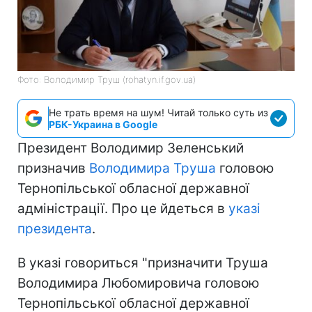
Фото: Володимир Труш (rohatyn.if.gov.ua)
Не трать время на шум! Читай только суть из
РБК-Украина в Google
Президент Володимир Зеленський
призначив
Володимира Труша
головою
Тернопільської обласної державної
адміністрації. Про це йдеться в
указі
президента
.
В указі говориться "призначити Труша
Володимира Любомировича головою
Тернопільської обласної державної