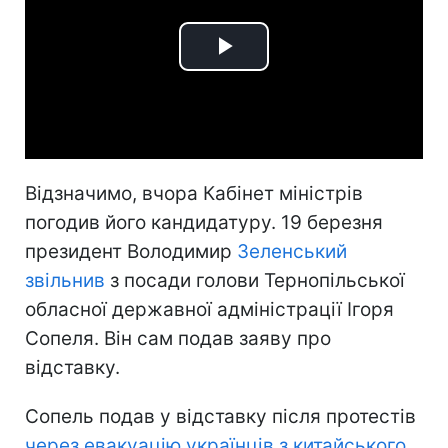
Play
Video
Відзначимо, вчора Кабінет міністрів
погодив його кандидатуру. 19 березня
президент Володимир
Зеленський
звільнив
з посади голови Тернопільської
обласної державної адміністрації Ігоря
Сопеля. Він сам подав заяву про
відставку.
Сопель подав у відставку після протестів
через евакуацію українців з китайського