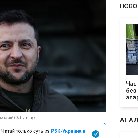
НОВО
Час
без
ава
нский (Getty Images)
АНАЛ
 Читай только суть из
РБК-Украина в