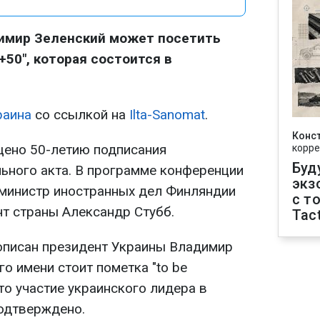
имир Зеленский может посетить
50", которая состоится в
раина
со ссылкой на
Ilta-Sanomat
.
Конс
щено 50-летию подписания
корре
Буд
ьного акта. В программе конференции
экз
т министр иностранных дел Финляндии
с т
нт страны Александр Стубб.
Tact
описан президент Украины Владимир
го имени стоит пометка "to be
что участие украинского лидера в
подтверждено.