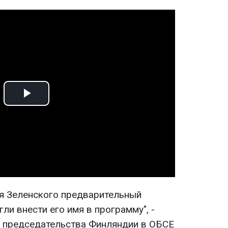
Play
Video
я Зеленского предварительный
ли внести его имя в программу", -
а председательства Финляндии в ОБСЕ