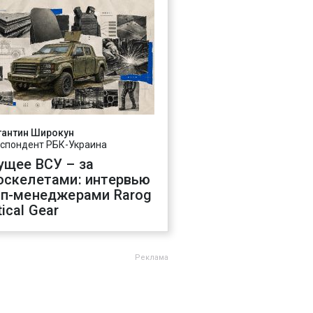
тантин Широкун
спондент РБК-Украина
ущее ВСУ – за
оскелетами: интервью
оп-менеджерами Rarog
ical Gear