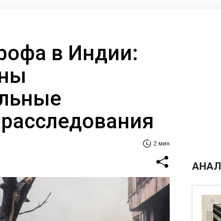
рофа в Индии:
ены
ельные
 расследования
2 мин
АНАЛ