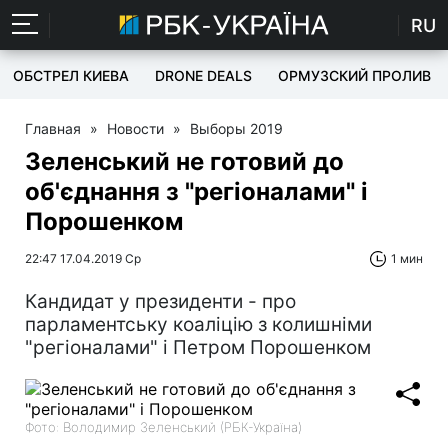
RU
ОБСТРЕЛ КИЕВА
DRONE DEALS
ОРМУЗСКИЙ ПРОЛИВ
Главная
»
Новости
»
Выборы 2019
Зеленський не готовий до
об'єднання з "регіоналами" і
Порошенком
22:47 17.04.2019 Ср
1 мин
Кандидат у президенти - про
парламентську коаліцію з колишніми
"регіоналами" і Петром Порошенком
Фото: Володимир Зеленський (РБК-Україна)