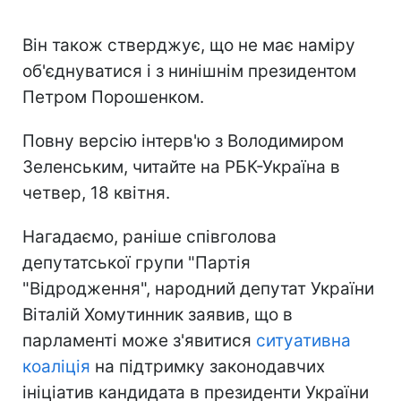
Він також стверджує, що не має наміру
об'єднуватися і з нинішнім президентом
Петром Порошенком.
Повну версію інтерв'ю з Володимиром
Зеленським, читайте на РБК-Україна в
четвер, 18 квітня.
Нагадаємо, раніше співголова
депутатської групи "Партія
"Відродження", народний депутат України
Віталій Хомутинник заявив, що в
парламенті може з'явитися
ситуативна
коаліція
на підтримку законодавчих
ініціатив кандидата в президенти України