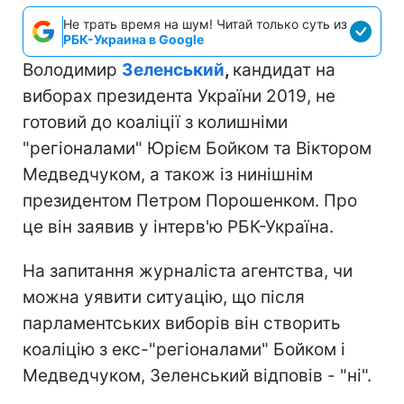
Не трать время на шум! Читай только суть из
РБК-Украина в Google
Володимир
Зеленський
,
кандидат на
виборах президента України 2019, не
готовий до коаліції з колишніми
"регіоналами" Юрієм Бойком та Віктором
Медведчуком, а також із нинішнім
президентом Петром Порошенком. Про
це він заявив у інтерв'ю РБК-Україна.
На запитання журналіста агентства, чи
можна уявити ситуацію, що після
парламентських виборів він створить
коаліцію з екс-"регіоналами" Бойком і
Медведчуком, Зеленський відповів - "ні".