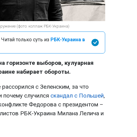
кружение (фото: коллаж РБК-Украина)
 Читай только суть из
РБК-Украина в
на горизонте выборов, кулуарная
раине набирает обороты.
е рассорился с Зеленским, за что
 и почему случился
скандал с Польшей
,
 конфликте Федорова с президентом –
алистов РБК-Украина Милана Лелича и