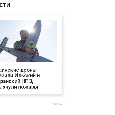
СТИ
аинские дроны
азили Ильский и
ранский НПЗ,
ыхнули пожары