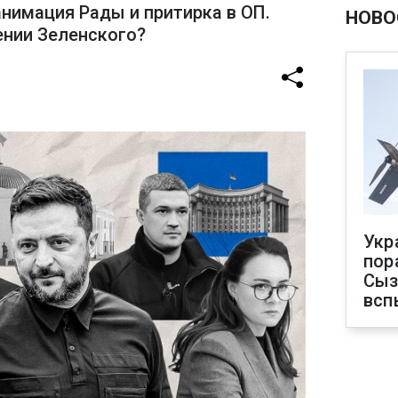
анимация Рады и притирка в ОП.
НОВО
ении Зеленского?
Укр
пор
Сыз
всп