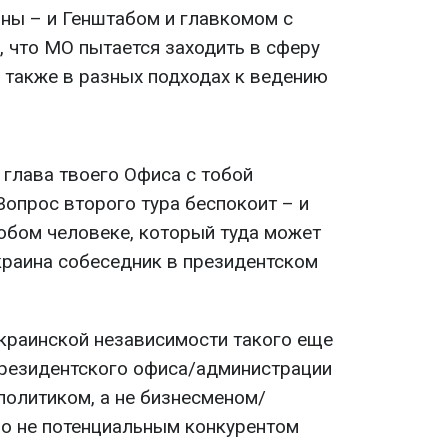
ны – и Генштабом и главкомом с
м, что МО пытается заходить в сферу
 также в разных подходах к ведению
а глава твоего Офиса с тобой
Вопрос второго тура беспокоит – и
юбом человеке, который туда может
краина собеседник в президентском
украинской независимости такого еще
 президентского офиса/администрации
олитиком, а не бизнесменом/
но не потенциальным конкурентом