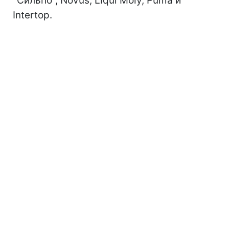
''Сильпо'', Novus, Liqui Moly, Puma и
Intertop.