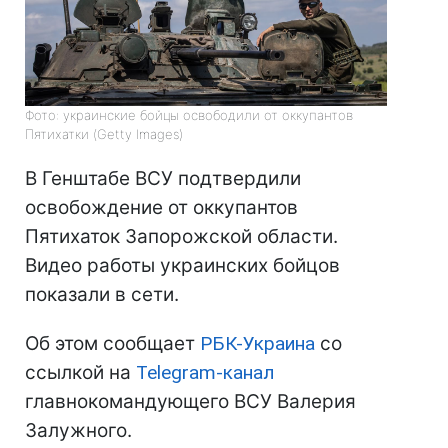
Фото: украинские бойцы освободили от оккупантов
Пятихатки (Getty Images)
В Генштабе ВСУ подтвердили
освобождение от оккупантов
Пятихаток Запорожской области.
Видео работы украинских бойцов
показали в сети.
Об этом сообщает
РБК-Украина
со
ссылкой на
Telegram-канал
главнокомандующего ВСУ Валерия
Залужного.