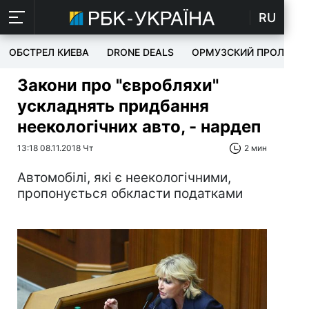
RU
ОБСТРЕЛ КИЕВА
DRONE DEALS
ОРМУЗСКИЙ ПРОЛИВ
Закони про "євробляхи"
ускладнять придбання
неекологічних авто, - нардеп
13:18 08.11.2018 Чт
2 мин
Автомобілі, які є неекологічними,
пропонується обкласти податками