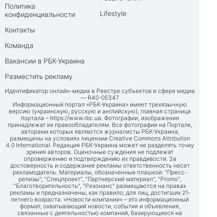
Политика
Lifestyle
конфиденциальности
Контакты
Команда
Вакансии в РБК-Украина
Разместить рекламу
Идентификатор онлайн-медиа в Реестре субъектов в сфере медиа
— R40-05347
Информационный портал «РБК-Украина» имеет трехязычную
версию (украинскую, русскую и английскую), главная страница
портала –
https://www.rbc.ua
. Фотографии, изображения
принадлежат их правообладателям. Все фотографии на Портале,
авторами которых являются журналисты РБК-Украина,
размещены на условиях лицензии Creative Commons Attribution
4.0 International. Редакция РБК-Украина может не разделять точку
зрения авторов. Оценочные суждения не подлежат
опровержению и подтверждению их правдивости. За
достоверность и содержание рекламы ответственность несет
рекламодатель. Материалы, обозначенные плашкой: "Пресс-
релизы", "Спецпроект", "Партнерский материал", "Promo",
"Благотворительность", "Резонанс" размещаются на правах
рекламы и предназначены, как правило, для лиц, достигших 21-
летнего возраста. «Новости компании» – это информационный
формат, охватывающий новости, события и объявления,
связанные с деятельностью компаний, базирующиеся на