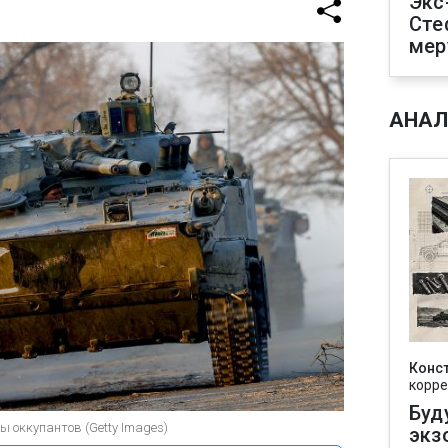
Экс
Сте
мер
АНАЛ
Конс
корре
Буд
 оккупантов (Getty Images)
экз