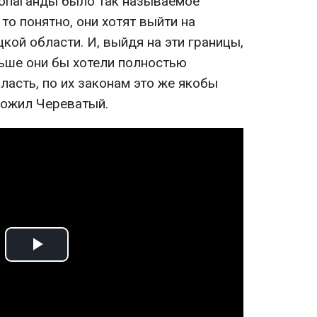
ропаганды было так называемое
то понятно, они хотят выйти на
кой области. И, выйдя на эти границы,
льше они бы хотели полностью
асть, по их законам это же якобы
ложил Череватый.
Play
Video