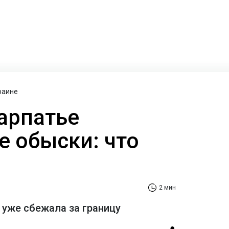
раине
карпатье
 обыски: что
2 мин
 уже сбежала за границу