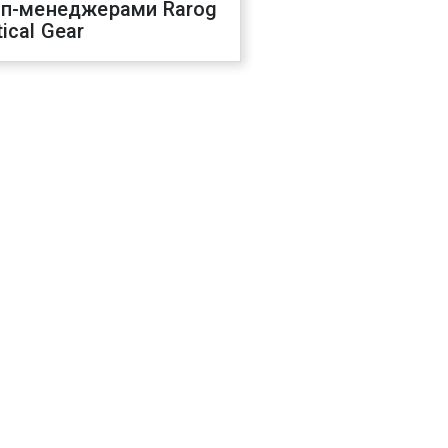
оп-менеджерами Rarog
ical Gear