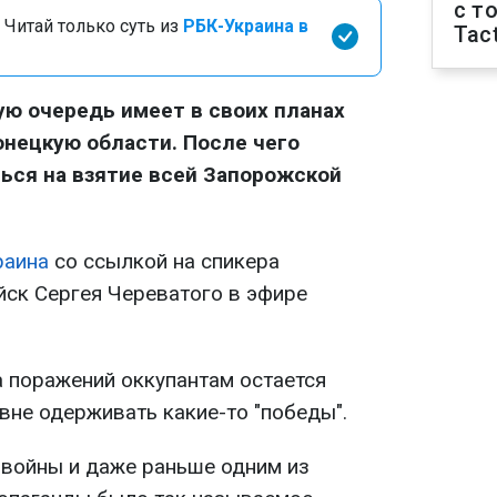
с т
 Читай только суть из
РБК-Украина в
Tact
ую очередь имеет в своих планах
онецкую области. После чего
ься на взятие всей Запорожской
раина
со ссылкой на спикера
йск Сергея Череватого в эфире
а поражений оккупантам остается
вне одерживать какие-то "победы".
 войны и даже раньше одним из