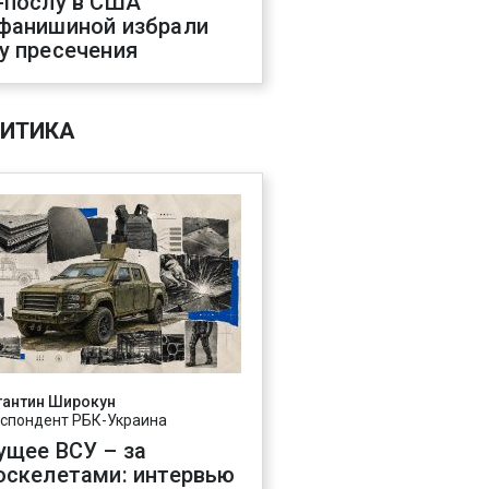
-послу в США
фанишиной избрали
у пресечения
ИТИКА
тантин Широкун
спондент РБК-Украина
ущее ВСУ – за
оскелетами: интервью