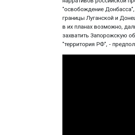
нарративов российской п
"освобождение Донбасса", 
границы Луганской и Донец
в их планах возможно, да
захватить Запорожскую обл
"территория РФ", - предпо