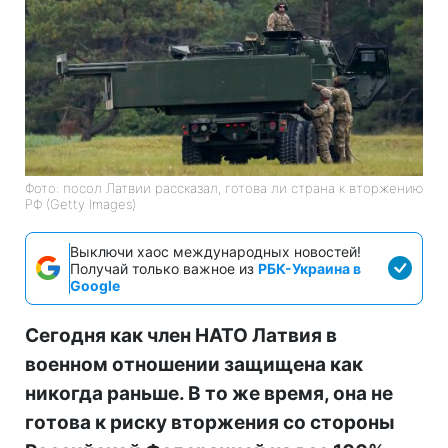
Фото: посол Латвии рассказал, готова ли страна к вторжению
РФ (Getty Images)
Выключи хаос международных новостей!
Получай только важное из
РБК-Украина в
Google
Сегодня как член НАТО Латвия в
военном отношении защищена как
никогда раньше. В то же время, она не
готова к риску вторжения со стороны