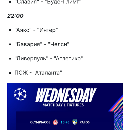
"Славия" - "Буде-Глимт"
22:00
"Аякс" - "Интер"
"Бавария" - "Челси"
"Ливерпуль" - "Атлетико"
ПСЖ - "Аталанта"