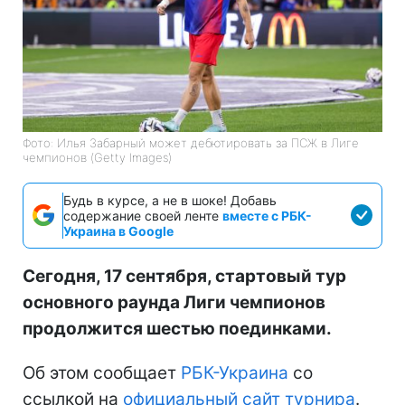
Фото: Илья Забарный может дебютировать за ПСЖ в Лиге
чемпионов (Getty Images)
Будь в курсе, а не в шоке! Добавь
содержание своей ленте
вместе с РБК-
Украина в Google
Сегодня, 17 сентября, стартовый тур
основного раунда Лиги чемпионов
продолжится шестью поединками.
Об этом сообщает
РБК-Украина
со
ссылкой на
официальный сайт турнира
.