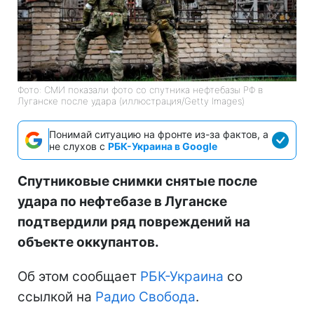
Фото: СМИ показали фото со спутника нефтебазы РФ в
Луганске после удара (иллюстрация/Getty Images)
Понимай ситуацию на фронте из-за фактов, а
не слухов с
РБК-Украина в Google
Спутниковые снимки снятые после
удара по нефтебазе в Луганске
подтвердили ряд повреждений на
объекте оккупантов.
Об этом сообщает
РБК-Украина
со
ссылкой на
Радио Свобода
.