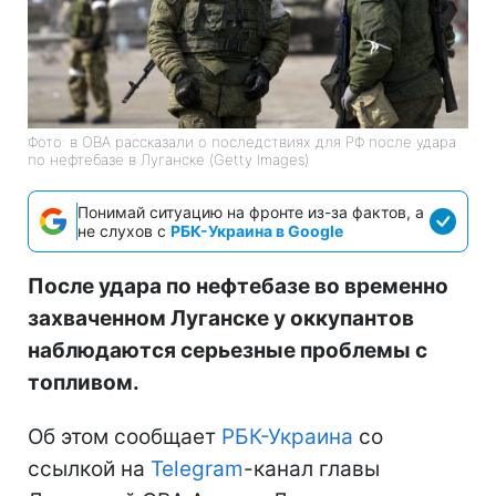
Фото: в ОВА рассказали о последствиях для РФ после удара
по нефтебазе в Луганске (Getty Images)
Понимай ситуацию на фронте из-за фактов, а
не слухов с
РБК-Украина в Google
После удара по нефтебазе во временно
захваченном Луганске у оккупантов
наблюдаются серьезные проблемы с
топливом.
Об этом сообщает
РБК-Украина
со
ссылкой на
Telegram
-канал главы