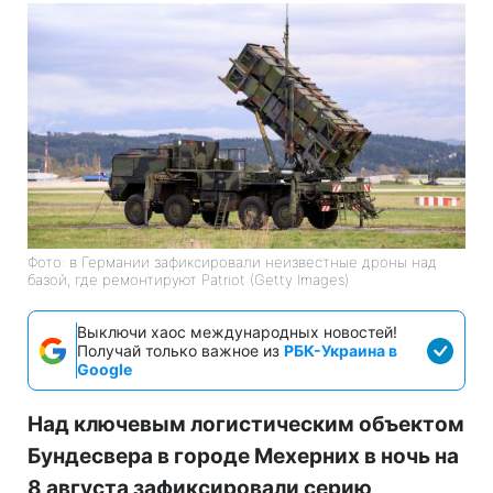
Фото: в Германии зафиксировали неизвестные дроны над
базой, где ремонтируют Patriot (Getty Images)
Выключи хаос международных новостей!
Получай только важное из
РБК-Украина в
Google
Над ключевым логистическим объектом
Бундесвера в городе Мехерних в ночь на
8 августа зафиксировали серию