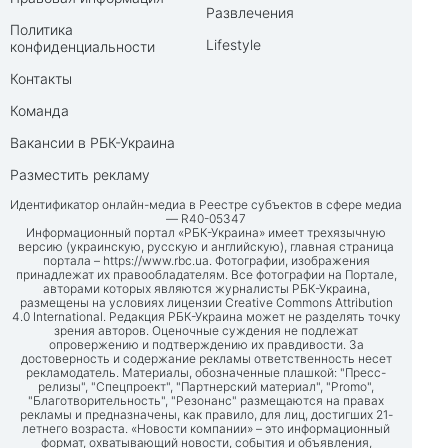
Развлечения
Политика
Lifestyle
конфиденциальности
Контакты
Команда
Вакансии в РБК-Украина
Разместить рекламу
Идентификатор онлайн-медиа в Реестре субъектов в сфере медиа
— R40-05347
Информационный портал «РБК-Украина» имеет трехязычную
версию (украинскую, русскую и английскую), главная страница
портала –
https://www.rbc.ua
. Фотографии, изображения
принадлежат их правообладателям. Все фотографии на Портале,
авторами которых являются журналисты РБК-Украина,
размещены на условиях лицензии Creative Commons Attribution
4.0 International. Редакция РБК-Украина может не разделять точку
зрения авторов. Оценочные суждения не подлежат
опровержению и подтверждению их правдивости. За
достоверность и содержание рекламы ответственность несет
рекламодатель. Материалы, обозначенные плашкой: "Пресс-
релизы", "Спецпроект", "Партнерский материал", "Promo",
"Благотворительность", "Резонанс" размещаются на правах
рекламы и предназначены, как правило, для лиц, достигших 21-
летнего возраста. «Новости компании» – это информационный
формат, охватывающий новости, события и объявления,