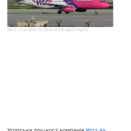
Фото: літак Wizz Air (flickr.com/Eugeni Reguill)
Угорська лоу-кост компанія
Wizz Air