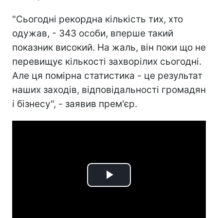
"Сьогодні рекордна кількість тих, хто
одужав, - 343 особи, вперше такий
показник високий. На жаль, він поки що не
перевищує кількості захворілих сьогодні.
Але ця помірна статистика - це результат
наших заходів, відповідальності громадян
і бізнесу", - заявив прем'єр.
Play
Video