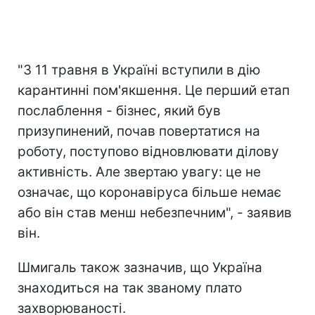
"З 11 травня в Україні вступили в дію
карантинні пом'якшення. Це перший етап
послаблення - бізнес, який був
призупинений, почав повертатися на
роботу, поступово відновлювати ділову
активність. Але звертаю увагу: це не
означає, що коронавіруса більше немає
або він став менш небезпечним", - заявив
він.
Шмигаль також зазначив, що Україна
знаходиться на так званому плато
захворюваності.