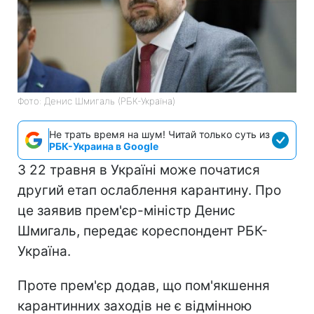
Фото: Денис Шмигаль (РБК-Україна)
Не трать время на шум! Читай только суть из
РБК-Украина в Google
З 22 травня в Україні може початися
другий етап ослаблення карантину. Про
це заявив прем'єр-міністр Денис
Шмигаль, передає кореспондент РБК-
Україна.
Проте прем'єр додав, що пом'якшення
карантинних заходів не є відмінною