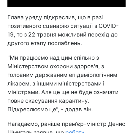
Глава уряду підкреслив, що в разі
позитивного сценарію ситуації з COVID-
19, то з 22 травня можливий перехід до
другого етапу послаблень.
"Ми працюємо над цим спільно з
Міністерством охорони здоров'я, з
головним державним епідеміологічним
лікарем, з іншими міністерствами і
міністрами. Але це ще не буде означати
повне скасування карантину.
Підкреслюємо це", - додав він.
Нагадаємо, раніше прем'єр-міністр Денис
Шмигаль заявив, що
роботу