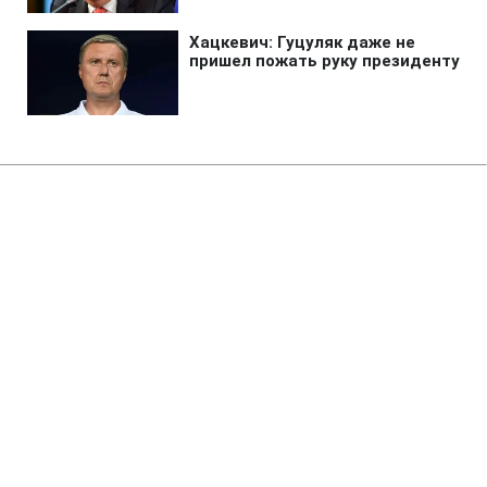
Главная
»
Новости
»
Война в Украине
В Киеве задержали мужчину
якобы "за митинги" против
отставки Федорова, но он был в
СЗЧ, - источники
18:52 08.08.2026 Сб
2 мин
Что известно об инциденте в столице?
ЮЛИЯ АКИМОВА