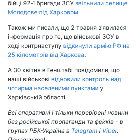
бійці 92-ї бригади ЗСУ
звільнили селище
Молодове під Харковом
.
Також ми писали, що 2 травня з'явилася
інформація про те, що військові ЗСУ в
ході контрнаступу
відкинули армію РФ на
25 кілометрів від Харкова
.
А 30 квітня в Генштабі повідомили, що
наші військові
відновили контроль над
чотирма населеними пунктами
у
Харківській області.
Всі оперативні і тільки перевірені новини
без російської пропаганди та фейків - в
групах РБК-Україна в
Telegram
і
Viber
.
Приєднуйся!