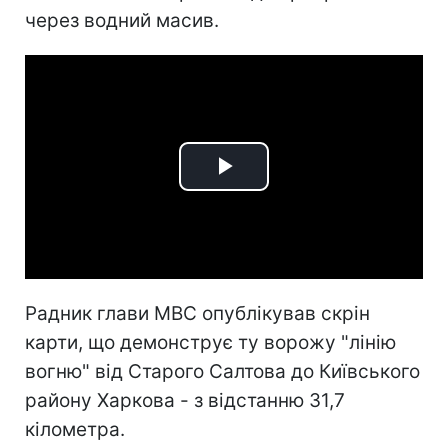
через водний масив.
Play
Video
Радник глави МВС опублікував скрін
карти, що демонструє ту ворожу "лінію
вогню" від Старого Салтова до Київського
району Харкова - з відстанню 31,7
кілометра.