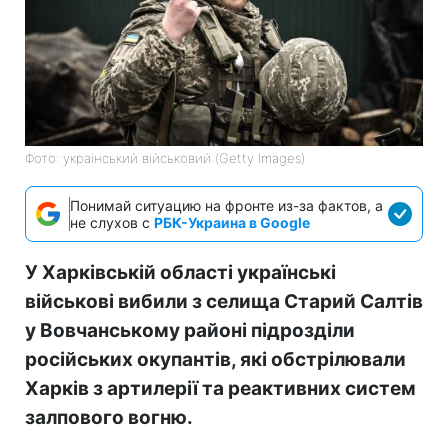
Фото: український військовий (Getty Images)
Понимай ситуацию на фронте из-за фактов, а
не слухов с
РБК-Украина в Google
У Харківській області українські
військові вибили з селища Старий Салтів
у Вовчанському районі підрозділи
російських окупантів, які обстрілювали
Харків з артилерії та реактивних систем
залпового вогню.