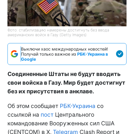
Фото: стабилизацию намерены достигнуть без ввода
американских войск в Газу (Getty Images)
Выключи хаос международных новостей!
Получай только важное из
РБК-Украина в
Google
Соединенные Штаты не будут вводить
свои войска в Газу. Мир будет достигнут
без их присутствия в анклаве.
Об этом сообщает
РБК-Украина
со
ссылкой на
пост
Центрального
командование Вооруженных сил США
(CENTCOM) в Х,
Telegram
Clash Report и