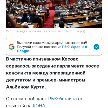
Фото: заседание парламента Косово (Getty Images)
Выключи хаос международных новостей!
Получай только важное из
РБК-Украина в
Google
В частично признанном Косово
сорвалось заседание парламента после
конфликта между оппозиционной
депутатом и премьер-министром
Альбином Курти.
Об этом сообщает
РБК-Украина
со
ссылкой на
KOHA
.