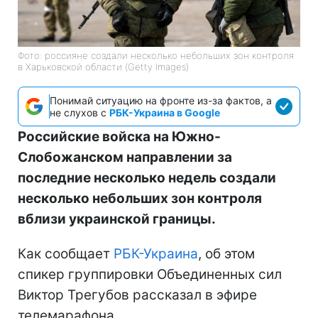
Фото: россияне создали несколько небольших зон контроля
в Харьковской области (Getty Images)
Понимай ситуацию на фронте из-за фактов, а
не слухов с
РБК-Украина в Google
Российские войска на Южно-
Слобожанском направлении за
последние несколько недель создали
несколько небольших зон контроля
вблизи украинской границы.
Как сообщает
РБК-Украина
, об этом
спикер группировки Объединенных сил
Виктор Трегубов рассказал в эфире
телемарафона.