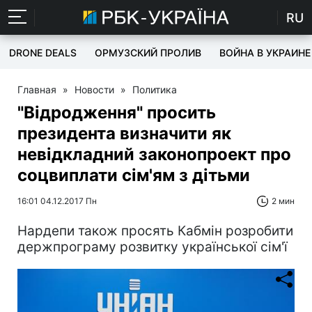
RU
DRONE DEALS
ОРМУЗСКИЙ ПРОЛИВ
ВОЙНА В УКРАИНЕ
Главная
»
Новости
»
Политика
"Відродження" просить
президента визначити як
невідкладний законопроект про
соцвиплати сім'ям з дітьми
16:01 04.12.2017 Пн
2 мин
Нардепи також просять Кабмін розробити
держпрограму розвитку української сім'ї