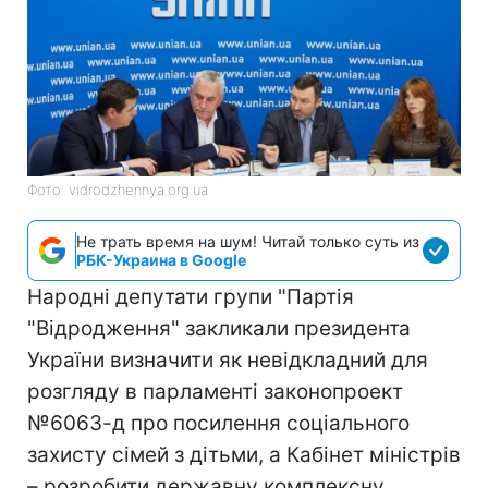
Фото: vidrodzhennya.org.ua
Не трать время на шум! Читай только суть из
РБК-Украина в Google
Народні депутати групи "Партія
"Відродження" закликали президента
України визначити як невідкладний для
розгляду в парламенті законопроект
№6063-д про посилення соціального
захисту сімей з дітьми, а Кабінет міністрів
– розробити державну комплексну