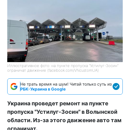
Иллюстративное фото: на пункте пропуска "Устилуг-Зосин"
ограничат движение (facebook.com/VNcustomUA)
Не трать время на шум! Читай только суть из
РБК-Украина в Google
Украина проведет ремонт на пункте
пропуска "Устилуг-Зосин" в Волынской
области. Из-за этого движение авто там
ограничат.