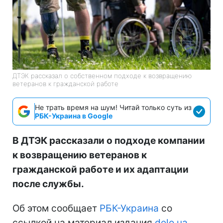
ДТЭК рассказал о собственном подходе к возвращению
ветеранов к гражданской работе
Не трать время на шум! Читай только суть из
РБК-Украина в Google
В ДТЭК рассказали о подходе компании
к возвращению ветеранов к
гражданской работе и их адаптации
после службы.
Об этом сообщает
РБК-Украина
со
ссылкой на материал издания
delo.ua
.