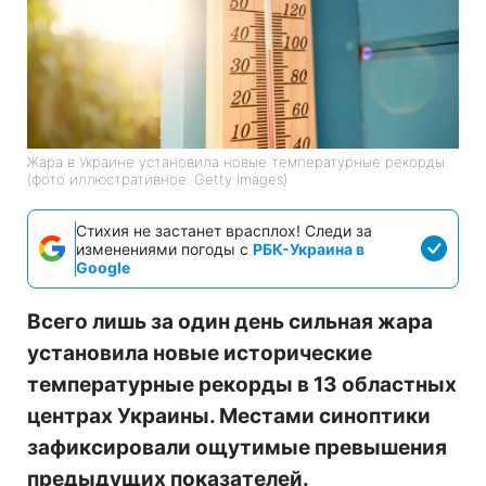
Жара в Украине установила новые температурные рекорды
(фото иллюстративное: Getty Images)
Стихия не застанет врасплох! Следи за
изменениями погоды с
РБК-Украина в
Google
Всего лишь за один день сильная жара
установила новые исторические
температурные рекорды в 13 областных
центрах Украины. Местами синоптики
зафиксировали ощутимые превышения
предыдущих показателей.