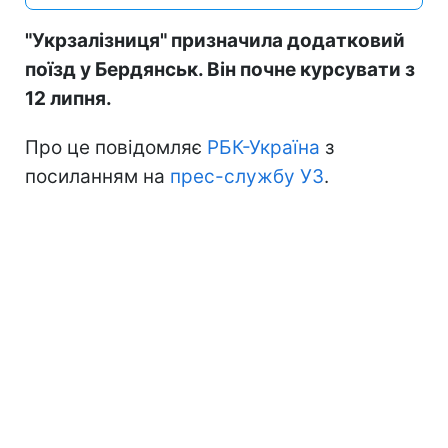
"Укрзалізниця" призначила додатковий
поїзд у Бердянськ. Він почне курсувати з
12 липня.
Про це повідомляє
РБК-Україна
з
посиланням на
прес-службу УЗ
.