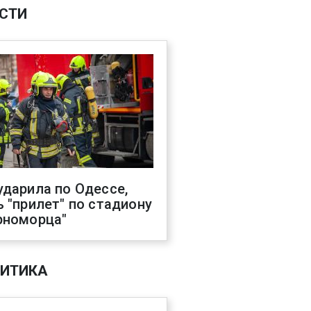
СТИ
ударила по Одессе,
ь "прилет" по стадиону
рноморца"
ИТИКА