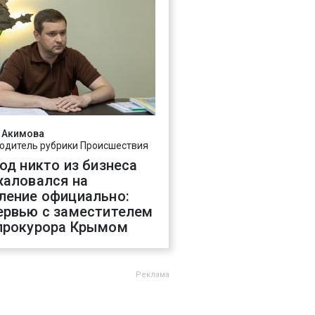
 Акимова
одитель рубрики Происшествия
год никто из бизнеса
жаловался на
ление официально:
ервью с заместителем
прокурора Крымом