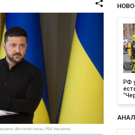
НОВО
РФ 
ест
"Че
АНАЛ
Украины (Виталий Носач, РБК-Украина)