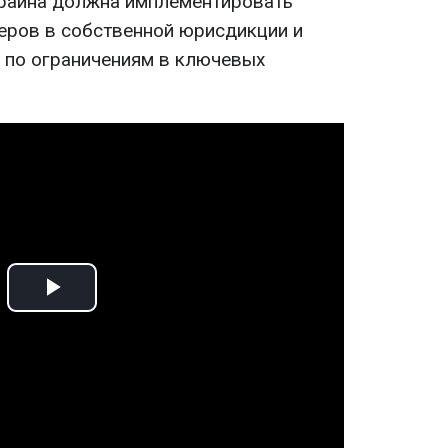
краина должна имплементировать
еров в собственной юрисдикции и
 по ограничениям в ключевых
Play
Video