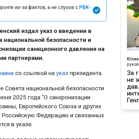
онте из-за фактов, а не слухов с
РБК-
нский издал указ о введении в
а национальной безопасности и
онизации санкционного давления на
и партнерами.
Юлия
руков
За 
раина
со ссылкой на
указ
президента.
не 
дав
ие Совета национальной безопасности
инт
июня 2025 года "О синхронизации
Ген
раины, Европейского Союза и других
а Российскую Федерацию и связанных
тся в указе.