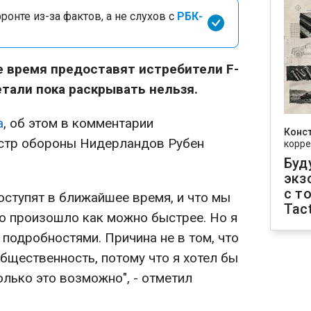
онте из-за фактов, а не слухов с
РБК-
 время предоставят истребители F-
етали пока раскрывать нельзя.
а
, об этом в комментарии
Конс
истр обороны Нидерландов Рубен
корре
Буд
экз
с т
поступят в ближайшее время, и что мы
Tact
то произошло как можно быстрее. Но я
 подробностями. Причина не в том, что
бщественность, потому что я хотел бы
лько это возможно", - отметил