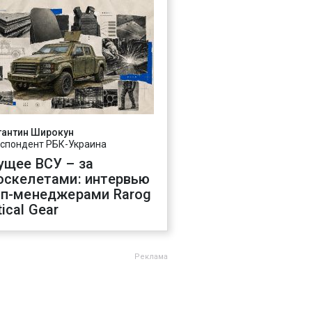
тантин Широкун
спондент РБК-Украина
ущее ВСУ – за
оскелетами: интервью
оп-менеджерами Rarog
ical Gear