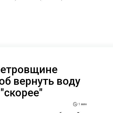
петровщине
об вернуть воду
"скорее"
1 мин