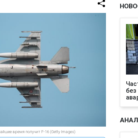
НОВО
Час
без
ава
АНАЛ
йшее время получит F-16 (Getty Images)