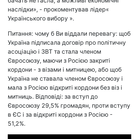
бачать не гасла, а можливі економічні
наслідки», - прокоментував лідер«
Українського вибору ».
Питання: чому б Ви віддали перевагу: щоб
Україна підписала договір про політичну
асоціацію і ЗВТ та стала членом
Євросоюзу, маючи з Росією закриті
кордони - з візами і митницею, або щоб
Україна не ставала членом Євросоюзу і
мала з Росією відкриті кордони без віз і
митниць. Відповіді: за вступ до
Євросоюзу 29,5% громадян, проти вступу
в ЄС і за відкриті кордони з Росією -
51,2%.