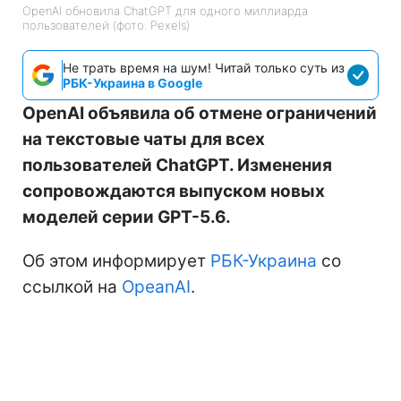
OpenAI обновила ChatGPT для одного миллиарда
пользователей (фото: Pexels)
Не трать время на шум! Читай только суть из
РБК-Украина в Google
OpenAI объявила об отмене ограничений
на текстовые чаты для всех
пользователей ChatGPT. Изменения
сопровождаются выпуском новых
моделей серии GPT-5.6.
Об этом информирует
РБК-Украина
со
ссылкой на
OpeanAI
.