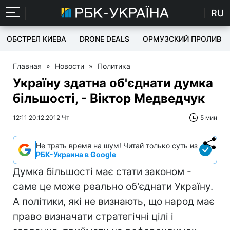
RU
ОБСТРЕЛ КИЕВА
DRONE DEALS
ОРМУЗСКИЙ ПРОЛИВ
Главная
»
Новости
»
Политика
Україну здатна об'єднати думка
більшості, - Віктор Медведчук
12:11 20.12.2012 Чт
5 мин
Не трать время на шум! Читай только суть из
РБК-Украина в Google
Думка більшості має стати законом -
саме це може реально об'єднати Україну.
А політики, які не визнають, що народ має
право визначати стратегічні цілі і