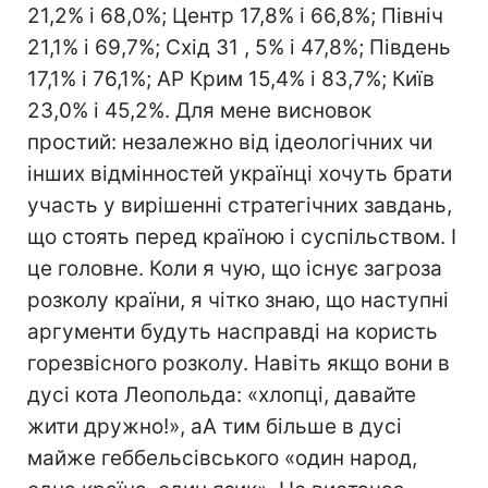
21,2% і 68,0%; Центр 17,8% і 66,8%; Північ
21,1% і 69,7%; Схід 31 , 5% і 47,8%; Південь
17,1% і 76,1%; АР Крим 15,4% і 83,7%; Київ
23,0% і 45,2%. Для мене висновок
простий: незалежно від ідеологічних чи
інших відмінностей українці хочуть брати
участь у вирішенні стратегічних завдань,
що стоять перед країною і суспільством. І
це головне. Коли я чую, що існує загроза
розколу країни, я чітко знаю, що наступні
аргументи будуть насправді на користь
горезвісного розколу. Навіть якщо вони в
дусі кота Леопольда: «хлопці, давайте
жити дружно!», аА тим більше в дусі
майже геббельсівського «один народ,