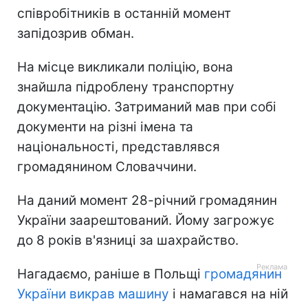
співробітників в останній момент
запідозрив обман.
На місце викликали поліцію, вона
знайшла підроблену транспортну
документацію. Затриманий мав при собі
документи на різні імена та
національності, представлявся
громадянином Словаччини.
На даний момент 28-річний громадянин
України заарештований. Йому загрожує
до 8 років в'язниці за шахрайство.
Нагадаємо, раніше в Польщі
громадянин
України викрав машину
і намагався на ній