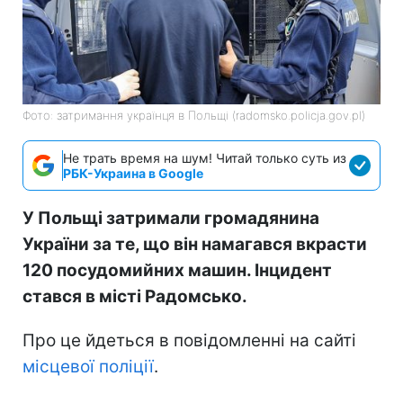
Фото: затримання українця в Польщі (radomsko.policja.gov.pl)
Не трать время на шум! Читай только суть из
РБК-Украина в Google
У Польщі затримали громадянина
України за те, що він намагався вкрасти
120 посудомийних машин. Інцидент
стався в місті Радомсько.
Про це йдеться в повідомленні на сайті
місцевої поліції
.