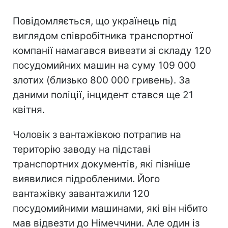
Повідомляється, що українець під
виглядом співробітника транспортної
компанії намагався вивезти зі складу 120
посудомийних машин на суму 109 000
злотих (близько 800 000 гривень). За
даними поліції, інцидент стався ще 21
квітня.
Чоловік з вантажівкою потрапив на
територію заводу на підставі
транспортних документів, які пізніше
виявилися підробленими. Його
вантажівку завантажили 120
посудомийними машинами, які він нібито
мав відвезти до Німеччини. Але один із