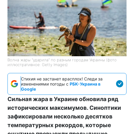
Волна жары "ударила" по разным городам Украины (фото
иллюстративное: Getty Images)
Стихия не застанет врасплох! Следи за
изменениями погоды с
РБК-Украина в
Google
Сильная жара в Украине обновила ряд
исторических максимумов. Синоптики
зафиксировали несколько десятков
температурных рекордов, которые
ощутимо превысили предыдущие