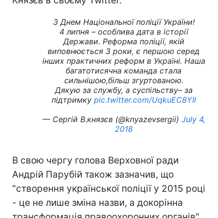
Князєв в своєму Twitter.
З Днем Національної поліції України!
4 липня – особлива дата в історії
Держави. Реформа поліції, якій
виповнюється 3 роки, є першою серед
інших практичних реформ в Україні. Наша
багатотисячна команда стала
сильнішою,більш згуртованою.
Дякую за службу, а суспільству– за
підтримку
pic.twitter.com/UqkuEC8YIl
— Сергій В.князєв (@knyazevsergii)
July 4,
2018
В свою чергу голова Верховної ради
Андрій Парубій також зазначив, що
"створення української поліції у 2015 році
- це не лише зміна назви, а докорінна
трансформація правоохоронних органів"