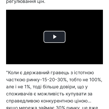
регулювання цін.
Play
Video
"Коли є державний гравець з істотною
часткою ринку-15-20-30%, тобто не 100%,
але і не 1%, тоді більше довіри, що у
споживачів є можливість купувати за
справедливою конкурентною ціною...
якщо мережа займає 30% ринку, це вже