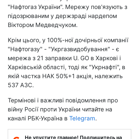
"Нафтогаз України". Мережу пов'язують з
підозрюваним у держзраді нардепом
Віктором Медведчуком.
Крім цього, у 100%-ної дочірньої компанії
"Нафтогазу" - "Укргазвидобування" - є
мережа з 21 заправки U. GO в Харкові і
Харківській області, тоді як "Укрнафті", в
якій частка НАК 50%+1 акція, належить
537 АЗС.
Термінові і важливі повідомлення про
війну Росії проти України читайте на
каналі РБК-Україна в
Telegram
.
Не упустите главное! Подпишитесь на