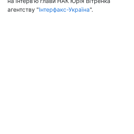
на інтерв'ю глави НАК Юрія Вітренка
агентству "
Інтерфакс-Україна
".