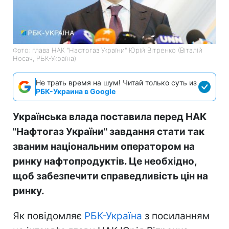
Фото: глава НАК "Нафтогаз України" Юрій Вітренко (Віталій
Носач, РБК-Україна)
Не трать время на шум! Читай только суть из
РБК-Украина в Google
Українська влада поставила перед НАК
"Нафтогаз України" завдання стати так
званим національним оператором на
ринку нафтопродуктів. Це необхідно,
щоб забезпечити справедливість цін на
ринку.
Як повідомляє
РБК-Україна
з посиланням