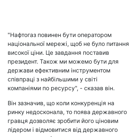
"Нафтогаз повинен бути оператором
національної мережі, щоб не було питання
високої ціни. Це завдання поставив
президент. Також ми можемо бути для
держави ефективним інструментом
співпраці з найбільшими у світі
компаніями по ресурсу", - сказав він.
Він зазначив, що коли конкуренція на
ринку недосконала, то поява державного
гравця дозволяє зробити його ціновим
лідером і відмовитися від державного