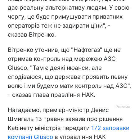
дає реальну альтернативу людям. У свою
чергу, це буде примушувати приватних
операторів теж не задирати ціни", -
сказав Вітренко.
Вітренко уточнив, що "Нафтогаз" ще не
отримав контроль над мережею АЗС
Glusco. "Там є деякі нюанси, але
сподіваюся, що держава проявить певну
волю і ми будемо мати контроль над АЗС",
- сказав глава правління НАК.
Нагадаємо, прем'єр-міністр Денис
Шмигаль 13 травня заявив про рішення
Кабінету міністрів передати
172 заправки
компанії Glusco
в управління НАК