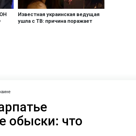
раине
карпатье
 обыски: что