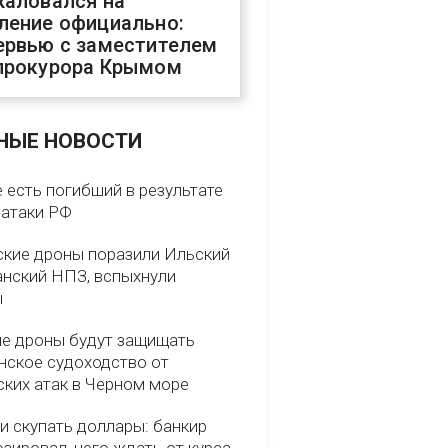
жаловался на
ление официально:
ервью с заместителем
прокурора Крымом
НЫЕ НОВОСТИ
 есть погибший в результате
 атаки РФ
ские дроны поразили Ильский
анский НПЗ, вспыхнули
ы
е дроны будут защищать
нское судоходство от
ских атак в Черном море
и скупать доллары: банкир