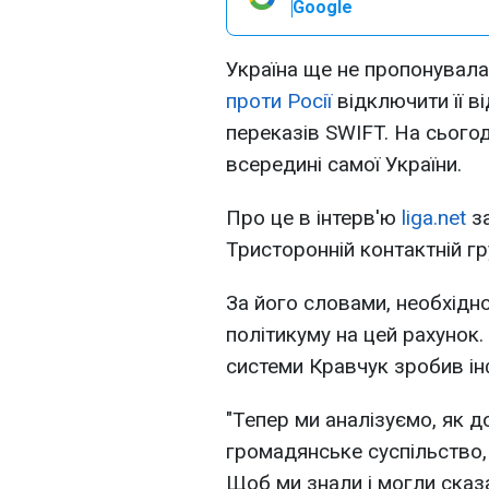
Google
Україна ще не пропонувал
проти Росії
відключити її в
переказів SWIFT. На сьогод
всередині самої України.
Про це в інтерв'ю
liga.net
за
Тристоронній контактній гр
За його словами, необхідн
політикуму на цей рахунок.
системи Кравчук зробив ін
"Тепер ми аналізуємо, як до
громадянське суспільство,
Щоб ми знали і могли сказ