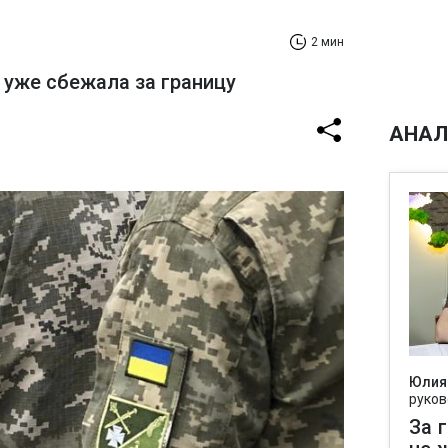
2 мин
 уже сбежала за границу
АНАЛ
Юлия
руков
За 