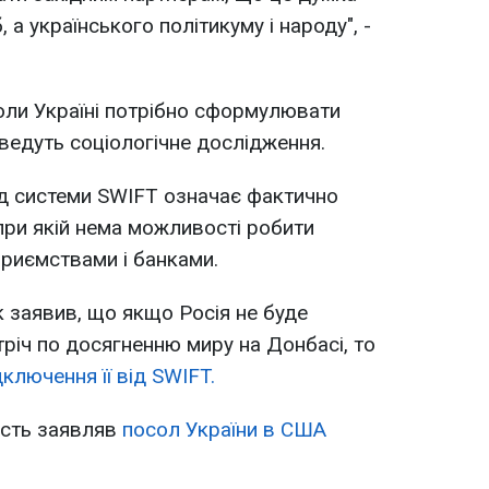
 а українського політикуму і народу", -
коли Україні потрібно сформулювати
оведуть соціологічне дослідження.
ід системи SWIFT означає фактично
 при якій нема можливості робити
приємствами і банками.
 заявив, що якщо Росія не буде
тріч по досягненню миру на Донбасі, то
дключення її від SWIFT.
ість заявляв
посол України в США