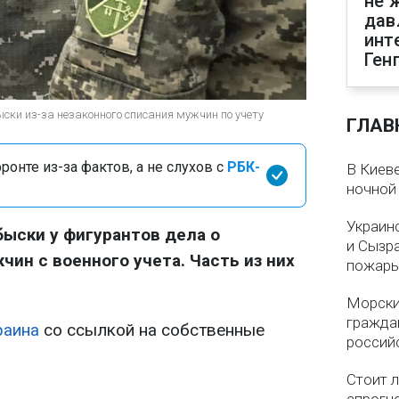
не 
дав
инт
Ген
ыски из-за незаконного списания мужчин по учету
ГЛАВ
онте из-за фактов, а не слухов с
РБК-
В Киеве
ночной
Украин
быски у фигурантов дела о
и Сызр
ин с военного учета. Часть из них
пожар
Морски
гражда
раина
со ссылкой на собственные
россий
Стоит л