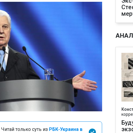
Экс
Сте
мер
АНАЛ
Конс
корре
Буд
экз
 Читай только суть из
РБК-Украина в