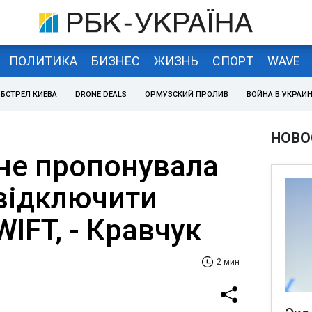
ПОЛИТИКА
БИЗНЕС
ЖИЗНЬ
СПОРТ
WAVE
БСТРЕЛ КИЕВА
DRONE DEALS
ОРМУЗСКИЙ ПРОЛИВ
ВОЙНА В УКРАИ
НОВО
 не пропонувала
відключити
WIFT, - Кравчук
2 мин