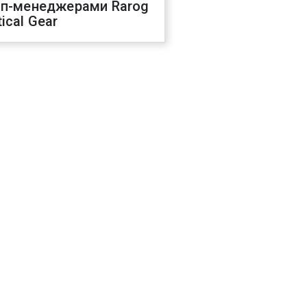
оп-менеджерами Rarog
ical Gear