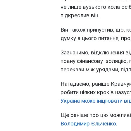
не лише вузького кола осіб,
підкреслив він.
Він також припустив, що, 
думку з цього питання, пр
Зазначимо, відключення в
повну фінансову ізоляцію,
перекази між урядами, під
Нагадаємо, раніше Кравчук
робити ніяких кроків назус
Україна може ініціювати ві
Ще раніше про цю можлив
Володимир Єльченко.