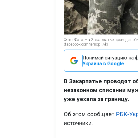
Фото: Фото: На Закарпатье проводят об
(facebook.com ternopil.vk)
Понимай ситуацию на фр
Украина в Google
В Закарпатье проводят о
незаконном списании мужч
уже уехала за границу.
Об этом сообщает
РБК-Ук
источники.