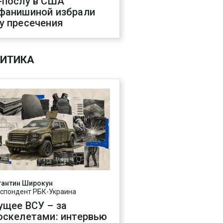
-послу в США
фанишиной избрали
у пресечения
ИТИКА
тантин Широкун
спондент РБК-Украина
ущее ВСУ – за
оскелетами: интервью