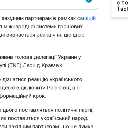
с т
Tact
а західним партнерам в рамках
санкцій
ід міжнародної системи грошових
ні вивчається реакція на цю ідею
явив голова делегації України у
упі (ТКГ) Леонід Кравчук.
о дізнатися реакцію українського
 Ідеєю відключити Росію від цієї
формаційний крок.
 цього поставляться політичні партії,
 як поставиться український народ.
ати західним партнерам, що це думка