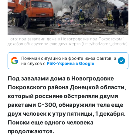
Фото: под завалами дома в Новогродовке под Покровском 1
декабря обнаружили еще двух жертв (t.me/IhorMoroz_donoda)
Понимай ситуацию на фронте из-за фактов, а
не слухов с
РБК-Украина в Google
Под завалами дома в Новогродовке
Покровского района Донецкой области,
который россияне обстреляли двумя
ракетами С-300, обнаружили тела еще
двух человек к утру пятницы, 1 декабря.
Поиски еще одного человека
продолжаются.