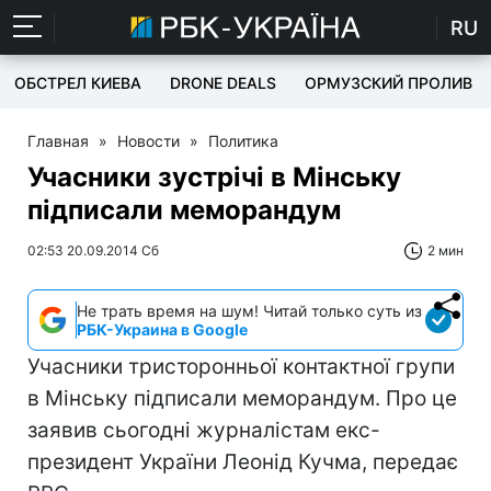
RU
ОБСТРЕЛ КИЕВА
DRONE DEALS
ОРМУЗСКИЙ ПРОЛИВ
Главная
»
Новости
»
Политика
Учасники зустрічі в Мінську
підписали меморандум
02:53 20.09.2014 Сб
2 мин
Не трать время на шум! Читай только суть из
РБК-Украина в Google
Учасники тристоронньої контактної групи
в Мінську підписали меморандум. Про це
заявив сьогодні журналістам екс-
президент України Леонід Кучма, передає