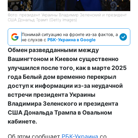
Фото: президент Украины Владимир Зеленский и президент
США Дональд Трамп (Getty Images)
Понимай ситуацию на фронте из-за фактов, а
не слухов с
РБК-Украина в Google
Обмен разведданными между
Вашингтоном и Киевом существенно
улучшился после того, как в марте 2025
года Белый дом временно перекрыл
доступ к информации из-за неудачной
встречи президента Украины
Владимира Зеленского и президента
США Дональда Трампа в Овальном
кабинете.
Об этом сообщает
РБК-Украина
со